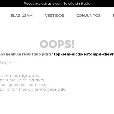
Peças exclusivas e com Edição Limitada
ELAS USAM
VESTIDOS
CONJUNTOS
OOPS!
os nenhum resultado para "
top-sem-alcas-estampa-chevro
fazer?
 os termos digitados.
lizar uma única palavra.
ermos genéricos na busca.
lizar sinônimos do termo desejado.