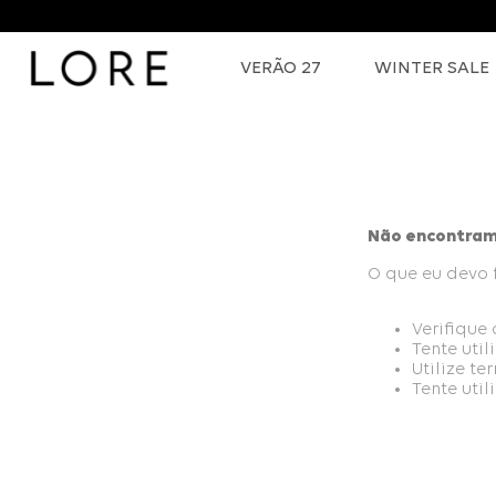
VERÃO 27
WINTER SALE
Não encontram
O que eu devo 
Verifique
Tente uti
Utilize t
Tente uti