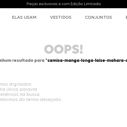
Peças exclusivas e com Edição Limitada
ELAS USAM
VESTIDOS
CONJUNTOS
OOPS!
hum resultado para "
camisa-manga-longa-laise-mahara-o
rmos digitados.
uma única palavra.
genéricos na busca.
sinônimos do termo desejado.