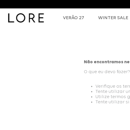
VERÃO 27
WINTER SALE
Não encontramos nen
O que eu devo fazer?
Verifique os te
Tente utilizar 
Utilize termos 
Tente utilizar 