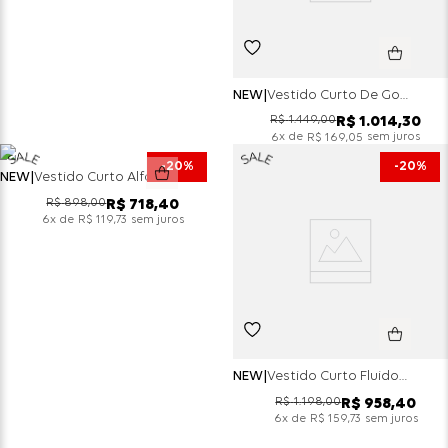
NEW
Vestido Curto De Gola Amarrado Em Alfaiataria - Preto
R$
1
.
449
,
00
R$
1
.
014
,
30
x de
sem juros
6
R$
169
,
05
20%
20%
NEW
Vestido Curto Alfaiataria Decote Coração E Cinto - Preto
R$
898
,
00
R$
718
,
40
x de
sem juros
6
R$
119
,
73
NEW
Vestido Curto Fluido Em Alça Animal Print Snake - Cinza
R$
1
.
198
,
00
R$
958
,
40
x de
sem juros
6
R$
159
,
73