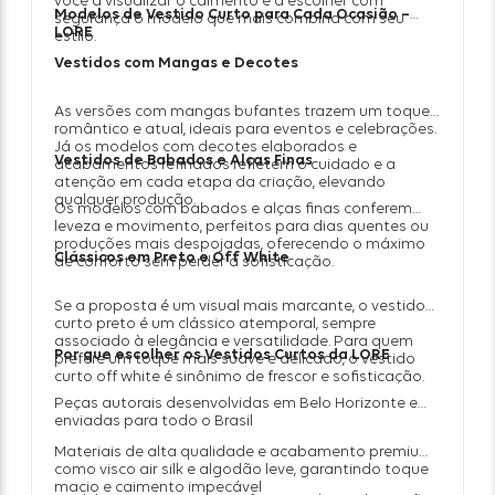
você a visualizar o caimento e a escolher com
Modelos de Vestido Curto para Cada Ocasião –
segurança o modelo que mais combina com seu
LORE
estilo.
Vestidos com Mangas e Decotes
As versões com mangas bufantes trazem um toque
romântico e atual, ideais para eventos e celebrações.
Já os modelos com decotes elaborados e
Vestidos de Babados e Alças Finas
acabamentos refinados refletem o cuidado e a
atenção em cada etapa da criação, elevando
qualquer produção.
Os modelos com babados e alças finas conferem
leveza e movimento, perfeitos para dias quentes ou
produções mais despojadas, oferecendo o máximo
Clássicos em Preto e Off White
de conforto sem perder a sofisticação.
Se a proposta é um visual mais marcante, o vestido
curto preto é um clássico atemporal, sempre
associado à elegância e versatilidade. Para quem
Por que escolher os Vestidos Curtos da LORE
prefere um toque mais suave e delicado, o vestido
curto off white é sinônimo de frescor e sofisticação.
Peças autorais desenvolvidas em Belo Horizonte e
enviadas para todo o Brasil
Materiais de alta qualidade e acabamento premium,
como visco air silk e algodão leve, garantindo toque
macio e caimento impecável