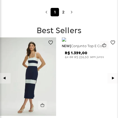
1
2
Best Sellers
NEW
Conjunto Top E Calça Wide Leg Bicolor Alfaitaria - Off White
R$
1
.
359
,
00
x de
sem juros
6
R$
226
,
50