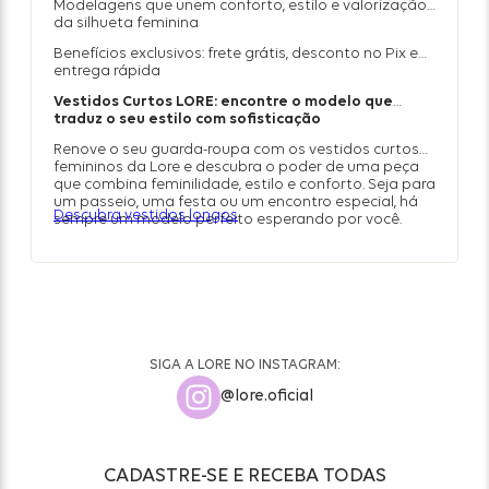
Modelagens que unem conforto, estilo e valorização
da silhueta feminina
Benefícios exclusivos: frete grátis, desconto no Pix e
entrega rápida
Vestidos Curtos LORE: encontre o modelo que
traduz o seu estilo com sofisticação
Renove o seu guarda-roupa com os vestidos curtos
femininos da Lore e descubra o poder de uma peça
que combina feminilidade, estilo e conforto. Seja para
um passeio, uma festa ou um encontro especial, há
Descubra vestidos longos
sempre um modelo perfeito esperando por você.
SIGA A LORE NO INSTAGRAM:
@lore.oficial
CADASTRE-SE E RECEBA TODAS