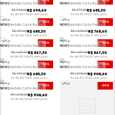
30%
30%
NEW
Vestido Curto Ombro A Ombro Drapeado - Bordo
NEW
Vestido Curto Botão Losango Em Alfaiataria - Preto
R$
998
,
00
R$
979
,
00
R$
698
,
60
R$
685
,
30
x de
sem juros
x de
sem juros
6
R$
116
,
43
6
R$
114
,
21
30%
30%
NEW
Vestido Curto Botão Losango Em Alfaiataria - Rose
NEW
Vestido Curto Frente Única Xadrez - Choco
R$
979
,
00
R$
1
.
098
,
00
R$
685
,
30
R$
768
,
60
x de
sem juros
x de
sem juros
6
R$
114
,
21
6
R$
128
,
10
30%
30%
NEW
Vestido Curto De Gola Estampado - Choco
NEW
Vestido Curto De Gola Estampado - Verde
R$
1
.
239
,
00
R$
1
.
239
,
00
R$
867
,
30
R$
867
,
30
x de
sem juros
x de
sem juros
6
R$
144
,
55
6
R$
144
,
55
30%
30%
NEW
Vestido Curto Botão Losango Em Alfaiataria - Bordo
NEW
Vestido Curto De Manga Longa Com Gola - Choco
R$
979
,
00
R$
1
.
298
,
00
R$
685
,
30
R$
908
,
60
x de
sem juros
x de
sem juros
6
R$
114
,
21
6
R$
151
,
43
30%
30%
NEW
Vestido Curto Assimétrico De Laço - Bordo
R$
1
.
298
,
00
R$
908
,
60
x de
sem juros
6
R$
151
,
43