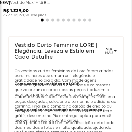
NEW
Vestido Maxi Midi Bicolor Alfaitaria Navy - Marinho
R$
1
.
329
,
00
x de
sem juros
6
R$
221
,
50
Vestido Curto Feminino LORE |
VER
Elegância, Leveza e Estilo em
MAIS
Cada Detalhe
Os vestidos curtos femininos da Lore foram criados
para mulheres que amam unir elegância e
praticidade no dia a dia. Com modelagens
Como comprar vestidos na LORE
modernas, tecidos de alta qualidade e caimentos
que valorizam o corpo, nossas peças traduzem o
equilíbrio perfeito entre conforto e sofisticação.
Garantir seus vestidos favoritos é simples: escolha as
peças desejadas, selecione o tamanho e adicione ao
carrinho. Finalize a compra no cartão de crédito ou
Como escolher seu tamanho com segurança
Pix. Aproveite os nossos benefícios exclusivos: frete
grátis, desconto no Pix e entrega rápida para você
receber sua peça o quanto antes.
Cada produto conta com uma descrição detalhada
das medidas e fotos em alta qualidade, ajudando