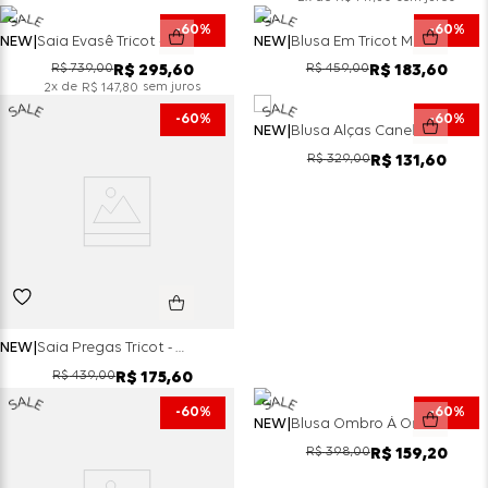
60%
60%
NEW
Saia Evasê Tricot - Chumbo
NEW
Blusa Em Tricot Manga Curta Tricot Lore - Preto
R$
739
,
00
R$
459
,
00
R$
295
,
60
R$
183
,
60
x de
sem juros
2
R$
147
,
80
60%
60%
NEW
Blusa Alças Canelado Tricot - Verde
R$
329
,
00
R$
131
,
60
NEW
Saia Pregas Tricot - Verde
R$
439
,
00
R$
175
,
60
60%
60%
NEW
Blusa Ombro Á Ombro Tricot - Royal
R$
398
,
00
R$
159
,
20