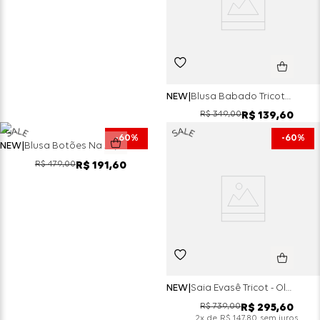
NEW
Blusa Babado Tricot - Rosa
R$
349
,
00
R$
139
,
60
60%
60%
NEW
Blusa Botões Na Alça Tricot - Azul Claro
R$
479
,
00
R$
191
,
60
NEW
Saia Evasê Tricot - Oliva
R$
739
,
00
R$
295
,
60
x de
sem juros
2
R$
147
,
80