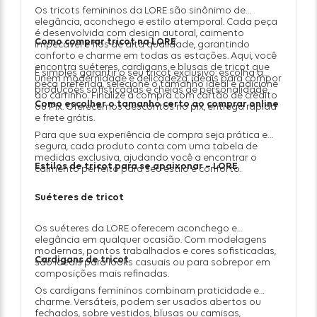
Os tricots femininos da LORE são sinônimo de
elegância, aconchego e estilo atemporal. Cada peça
é desenvolvida com design autoral, caimento
Como comprar tricot na LORE
impecável e fios de alta qualidade, garantindo
conforto e charme em todas as estações. Aqui, você
encontra suéteres, cardigans e blusas de tricot que
É simples garantir o seu tricot exclusivo: escolha a
unem modernidade e delicadeza, ideais para compor
peça preferida, selecione o tamanho ideal e adicione
produções sofisticadas e cheias de personalidade.
ao carrinho. Finalize a compra com cartão de crédito
Como escolher o tamanho certo ao comprar online
ou Pix. Oferecemos descontos no pix, entrega rápida
e frete grátis.
Para que sua experiência de compra seja prática e
segura, cada produto conta com uma tabela de
medidas exclusiva, ajudando você a encontrar o
Estilos de tricot para se apaixonar – LORE
caimento perfeito para seu estilo e conforto.
Suéteres de tricot
Os suéteres da LORE oferecem aconchego e
elegância em qualquer ocasião. Com modelagens
modernas, pontos trabalhados e cores sofisticadas,
Cardigans de tricot
são ideais para looks casuais ou para sobrepor em
composições mais refinadas.
Os cardigans femininos combinam praticidade e
charme. Versáteis, podem ser usados abertos ou
fechados, sobre vestidos, blusas ou camisas,