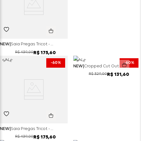
NEW
Saia Pregas Tricot - Marinho
R$
439
,
00
R$
175
,
60
60%
60%
NEW
Cropped Cut Out - Off White
R$
329
,
00
R$
131
,
60
NEW
Saia Pregas Tricot - Off White
R$
439
,
00
R$
175
,
60