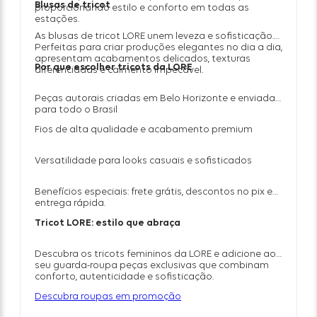
Blusas de tricot
proporcionando estilo e conforto em todas as
estações.
As blusas de tricot LORE unem leveza e sofisticação.
Perfeitas para criar produções elegantes no dia a dia,
apresentam acabamentos delicados, texturas
Por que escolher tricots da LORE
diferenciadas e caimento impecável.
Peças autorais criadas em Belo Horizonte e enviadas
para todo o Brasil
Fios de alta qualidade e acabamento premium
Versatilidade para looks casuais e sofisticados
Benefícios especiais: frete grátis, descontos no pix e
entrega rápida.
Tricot LORE: estilo que abraça
Descubra os tricots femininos da LORE e adicione ao
seu guarda-roupa peças exclusivas que combinam
conforto, autenticidade e sofisticação.
Descubra roupas em promoção