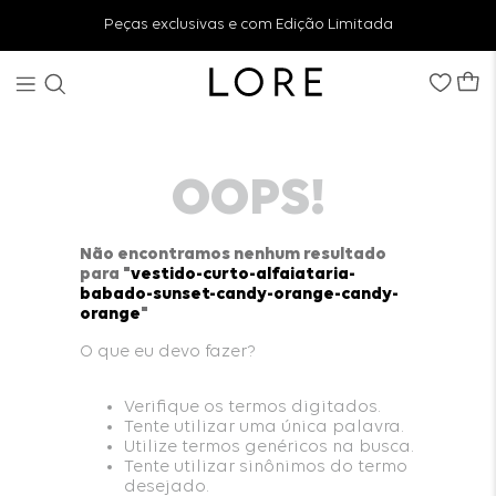
Peças exclusivas e com Edição Limitada
OOPS!
Não encontramos nenhum resultado
para "
vestido-curto-alfaiataria-
babado-sunset-candy-orange-candy-
orange
"
O que eu devo fazer?
Verifique os termos digitados.
Tente utilizar uma única palavra.
Utilize termos genéricos na busca.
Tente utilizar sinônimos do termo
desejado.