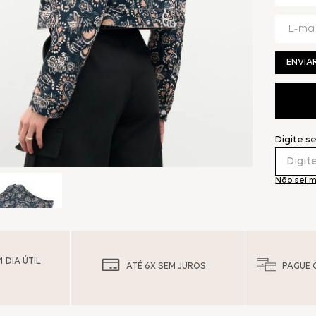
ENVIA
Digite s
Não sei 
 DIA ÚTIL
ATÉ 6X SEM JUROS
PAGUE 