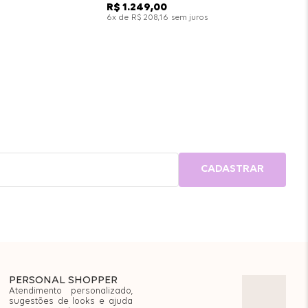
R$
1
.
249
,
00
x de
sem juros
6
R$
208
,
16
CADASTRAR
PERSONAL SHOPPER
Atendimento personalizado,
sugestões de looks e ajuda