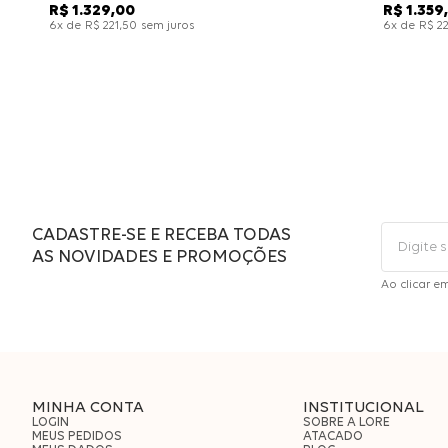
R$
1
.
329
,
00
R$
1
.
359
,
x de
sem juros
x de
6
R$
221
,
50
6
R$
2
CADASTRE-SE E RECEBA TODAS
AS NOVIDADES E PROMOÇÕES
Ao clicar e
MINHA CONTA
INSTITUCIONAL
LOGIN
SOBRE A LORE
MEUS PEDIDOS
ATACADO