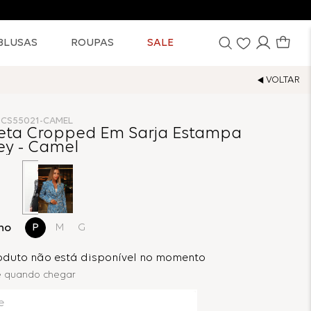
BLUSAS
ROUPAS
SALE
1.CS55021-CAMEL
eta Cropped Em Sarja Estampa
ey - Camel
ho
P
M
G
roduto não está disponível no momento