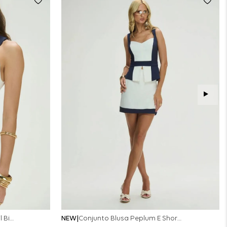
Conjunto Colete Calça Barril Bicolor Alfaiataria - Off White
NEW
Conjunto Blusa Peplum E Short Saia Bicolor - Off White