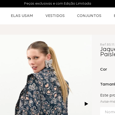
Peças exclusivas e com Edição Limitada
ELAS USAM
VESTIDOS
CONJUNTOS
Ref.
85.1
Jaqu
Paisl
Cor
Taman
Este p