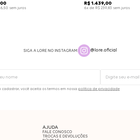
00
R$
1
.
439
,
00
sem juros
x de
sem juros
26
,
50
6
R$
239
,
83
@lore.oficial
SIGA A LORE NO INSTAGRAM:
m cadastrar, você aceita os termos em nossa
política de privacidade
AJUDA
FALE CONOSCO
TROCAS E DEVOLUÇÕES