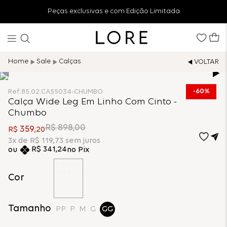
Peças exclusivas e com Edição Limitada
Sale
Calças
60%
Ref.
85.02.CA55034-CHUMBO
Calça Wide Leg Em Linho Com Cinto -
Chumbo
R$
898
,
00
359
R$
,
20
3
x de
R$
119
,
73
sem juros
R$
341
,
24
no Pix
Cor
Tamanho
PP
P
M
G
GG