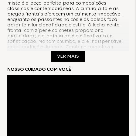
misto é a peça perfeita para composições
clássicas e contemporâneas. A cintura alta e as
pregas frontais oferecem um caimento impecável,
enquanto os passantes no cós e os bolsos faca
garantem funcionalidade e estilo. O fechamento
frontal com zíper e colchetes proporciona
praticidade, e a bainha de 6 cm finaliza com
sofisticação. No tom chumbo, ela é indispensável
para produções formais. Combine com blazer
estruturado e scarpin para um visual poderoso.
VER MAIS
Composição:
NOSSO CUIDADO COM VOCÊ
55% Linho
45% Viscose