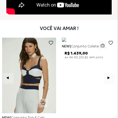
VOCÊ VAI AMAR !
NEW
Conjunto Colete Calça Barril Bicolor Alfaiataria - Off White
R$
1
.
439
,
00
x de
sem juros
6
R$
239
,
83
NEW
Conjunto Top E Calça Wide Leg Bicolor Alfaitaria - Off White