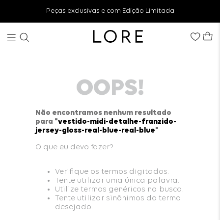
Peças exclusivas e com Edição Limitada
OOPS!
Não encontramos nenhum resultado
para "
vestido-midi-detalhe-franzido-
jersey-gloss-real-blue-real-blue
"
O que eu devo fazer?
Verifique os termos digitados.
Tente utilizar uma única palavra.
Utilize termos genéricos na busca.
Tente utilizar sinônimos do termo
desejado.