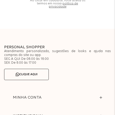
Ao clicar em cadastrar, você aceita os
termos em nossa
política de
privacidade
PERSONAL SHOPPER
Atendimento personalizado, sugestões de looks e ajuda nas
compras do site ou app.
SEG A QUI: De 08:00 às 18:00
SEX: De 8:00 às 17:00
CLIQUE AQUI
MINHA CONTA