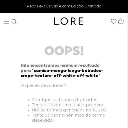
Peças exclusivas e com Edição Limitada
OOPS!
Não encontramos nenhum resultado
para "
camisa-manga-longa-babados-
crepe-texture-off-white-off-white
"
O que eu devo fazer?
Verifique os termos digitados.
Tente utilizar uma única palavra.
Utilize termos genéricos na busca.
Tente utilizar sinônimos do termo
desejado.