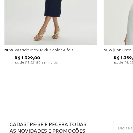
NEW
Vestido Maxi Midi Bicolor Alfaitaria Navy - Marinho
NEW
R$
1
.
329
,
00
R$
1
.
359
,
x de
sem juros
x de
6
R$
221
,
50
6
R$
2
CADASTRE-SE E RECEBA TODAS
AS NOVIDADES E PROMOÇÕES