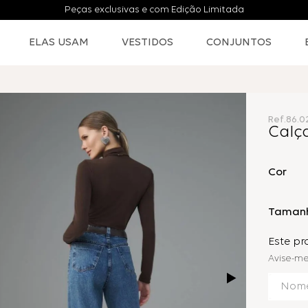
Peças exclusivas e com Edição Limitada
ELAS USAM
VESTIDOS
CONJUNTOS
Ref.
86.0
Calç
Cor
Taman
Este p