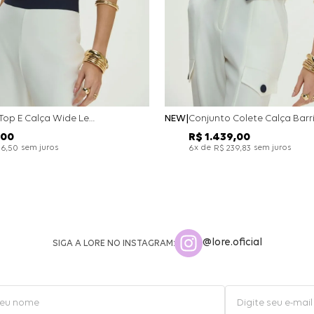
Conjunto Top E Calça Wide Leg Bicolor Alfaitaria - Off White
NEW
00
R$
1
.
439
,
00
sem juros
x de
sem juros
26
,
50
6
R$
239
,
83
@lore.oficial
SIGA A LORE NO INSTAGRAM: