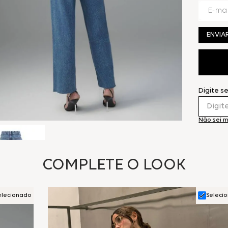
ENVIA
Digite s
Não sei 
COMPLETE O LOOK
elecionado
Seleci