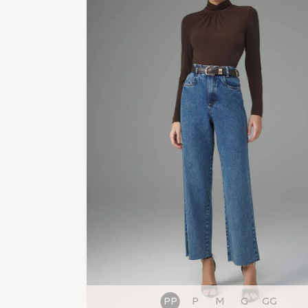
PP
P
M
G
GG