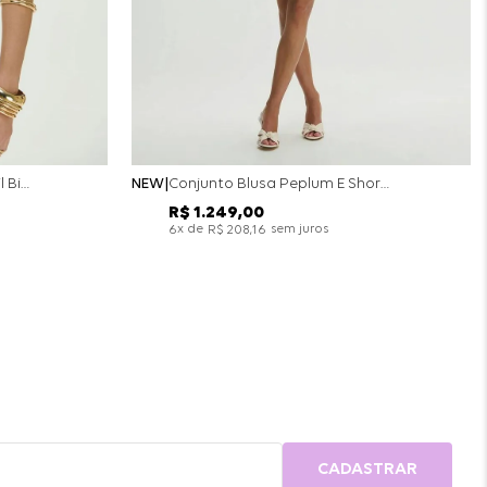
Conjunto Colete Calça Barril Bicolor Alfaiataria - Off White
NEW
Conjunto Blusa Peplum E Short Saia Bicolor - Off White
R$
1
.
249
,
00
x de
sem juros
6
R$
208
,
16
CADASTRAR