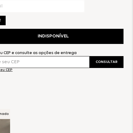
R
INDISPONÍVEL
eu CEP e consulte as opções de entrega
CONSULTAR
meu CEP
onado