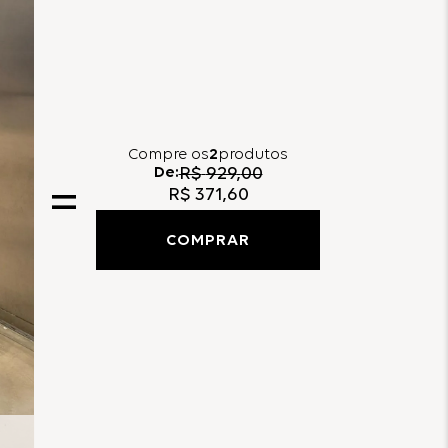
Compre
os
2
produtos
De:
R$
929
,
00
R$
371
,
60
COMPRAR