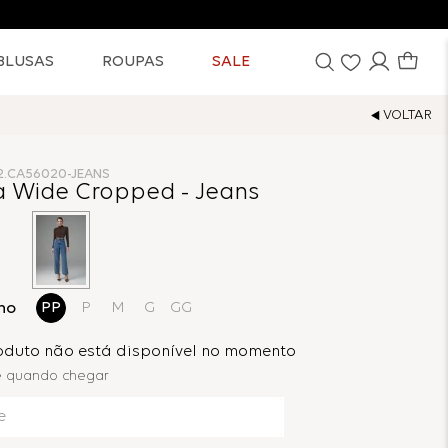
BLUSAS
ROUPAS
SALE
2.CA56020-JEANS
a Wide Cropped - Jeans
ho
PP
P
M
G
GG
roduto não está disponível no momento