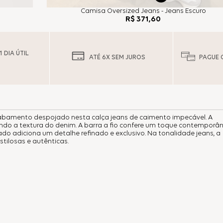
Camisa Oversized Jeans - Jeans Escuro
R$
371
,
60
 DIA ÚTIL
ATÉ 6X SEM JUROS
PAGUE 
bamento despojado nesta calça jeans de caimento impecável. A
çando a textura do denim. A barra a fio confere um toque contemporâ
 adiciona um detalhe refinado e exclusivo. Na tonalidade jeans, a
tilosas e autênticas.