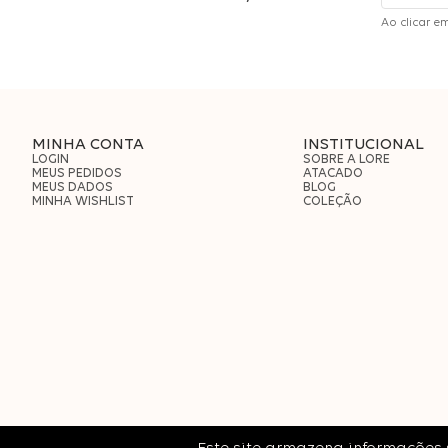
Ao clicar e
MINHA CONTA
INSTITUCIONAL
LOGIN
SOBRE A LORE
MEUS PEDIDOS
ATACADO
MEUS DADOS
BLOG
MINHA WISHLIST
COLEÇÃO
LORE
| CNPJ: 13.887.620/0003-06 © 2022 Todos os direitos reserva