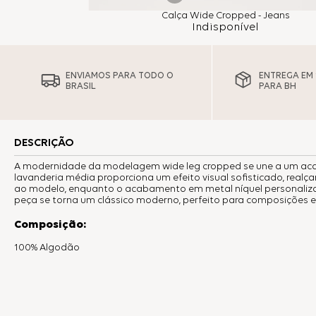
Calça Wide Cropped - Jeans
Indisponível
ENVIAMOS PARA TODO O
ENTREGA EM 1
BRASIL
PARA BH
DESCRIÇÃO
A modernidade da modelagem wide leg cropped se une a um aca
lavanderia média proporciona um efeito visual sofisticado, real
ao modelo, enquanto o acabamento em metal níquel personalizado
peça se torna um clássico moderno, perfeito para composições es
Composição:
100% Algodão