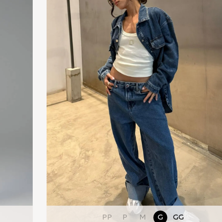
PP
P
M
G
GG