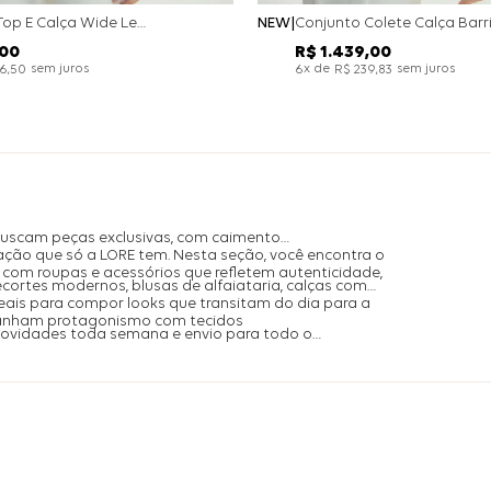
Conjunto Top E Calça Wide Leg Bicolor Alfaitaria - Off White
NEW
00
R$
1
.
439
,
00
sem juros
x de
sem juros
26
,
50
6
R$
239
,
83
buscam peças exclusivas, com caimento
ação que só a LORE tem. Nesta seção, você encontra o
com roupas e acessórios que refletem autenticidade,
ecortes modernos, blusas de alfaiataria, calças com
is para compor looks que transitam do dia para a
ganham protagonismo com tecidos
 novidades toda semana e envio para todo o