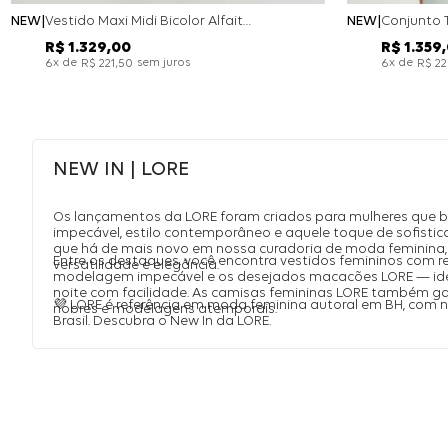
NEW
Vestido Maxi Midi Bicolor Alfaitaria Navy - Marinho
NEW
R$
1
.
329
,
00
R$
1
.
359
,
x de
sem juros
x de
6
R$
221
,
50
6
R$
2
NEW IN | LORE
Os lançamentos da LORE foram criados para mulheres que 
impecável, estilo contemporâneo e aquele toque de sofistic
que há de mais novo em nossa curadoria de moda feminina, 
Entre os destaques, você encontra vestidos femininos com r
versatilidade e elegância.
modelagem impecável e os desejados macacões LORE — idea
noite com facilidade. As camisas femininas LORE também 
💜 LORE é referência em moda feminina autoral em BH, com
nobres e modelagens atemporais.
Brasil. Descubra o New In da LORE.