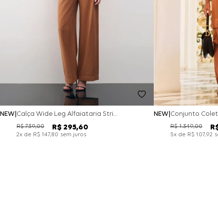
NEW
Calça Wide Leg Alfaiataria Stripe - Camel
NEW
R$
739
,
00
R$
1
.
349
,
00
R$
295
,
60
R
x de
sem juros
x de
s
2
R$
147
,
80
5
R$
107
,
92