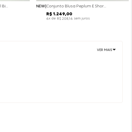
Conjunto Colete Calça Barril Bicolor Alfaiataria - Off White
NEW
Conjunto Blusa Peplum E Short Saia Bicolor - Off White
R$
1
.
249
,
00
x de
sem juros
6
R$
208
,
16
VER MAIS