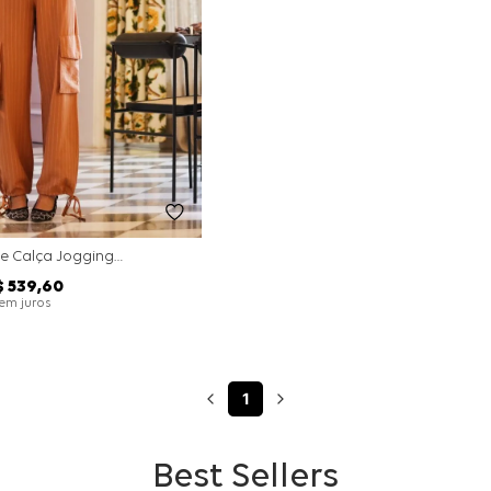
Conjunto Colete Calça Jogging Alfaiataria Stripe - Camel
$
539
,
60
em juros
1
Best Sellers