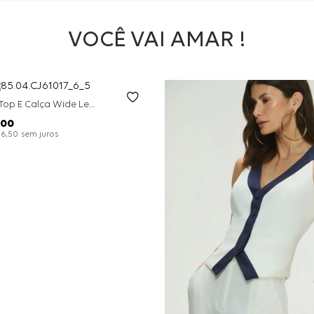
VOCÊ VAI AMAR !
Conjunto Top E Calça Wide Leg Bicolor Alfaitaria - Off White
00
sem juros
26
,
50