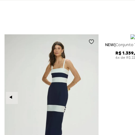
NEW
R$
1
.
359
,
x de
6
R$
2