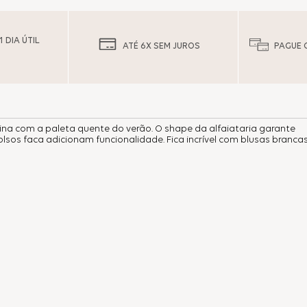
 DIA ÚTIL
ATÉ 6X SEM JUROS
PAGUE 
a com a paleta quente do verão. O shape da alfaiataria garante
sos faca adicionam funcionalidade. Fica incrível com blusas brancas