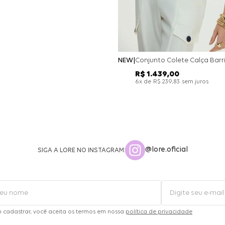
NEW
R$
1
.
439
,
00
x de
sem juros
6
R$
239
,
83
@lore.oficial
SIGA A LORE NO INSTAGRAM:
m cadastrar, você aceita os termos em nossa
política de privacidade