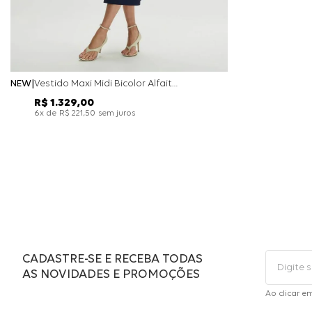
NEW
Vestido Maxi Midi Bicolor Alfaitaria Navy - Marinho
R$
1
.
329
,
00
x de
sem juros
6
R$
221
,
50
CADASTRE-SE E RECEBA TODAS
AS NOVIDADES E PROMOÇÕES
Ao clicar e