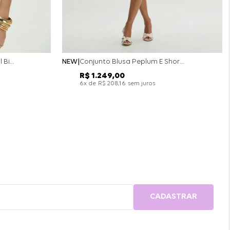
Conjunto Colete Calça Barril Bicolor Alfaiataria - Off White
NEW
Conjunto Blusa Peplum E Short Saia Bicolor - Off White
R$
1
.
249
,
00
x de
sem juros
6
R$
208
,
16
CADASTRAR