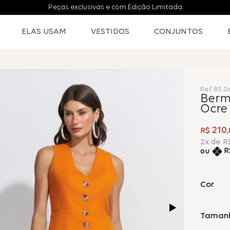
ELAS USAM
VESTIDOS
CONJUNTOS
Ref.
85.0
Bermu
Ocre
210
R$
,
2
x de
R
R
Cor
Taman