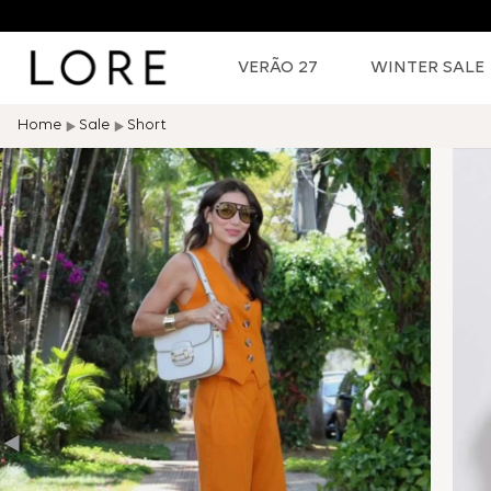
itada
VERÃO 27
WINTER SALE
Sale
Short