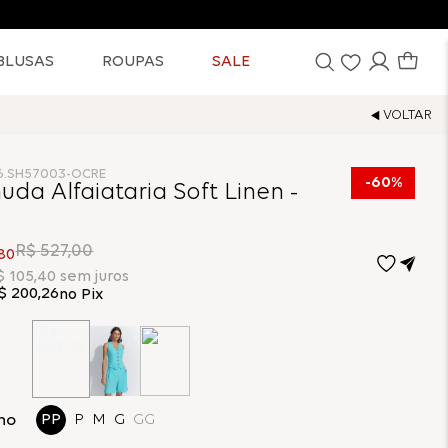
Pague no PIX e GANHE mais 5% de de
BLUSAS
ROUPAS
SALE
6.SH57003-OCRE
60%
da Alfaiataria Soft Linen -
R$
527
,
00
80
$
105
,
40
sem juros
$
200
,
26
no Pix
ho
PP
P
M
G
GG