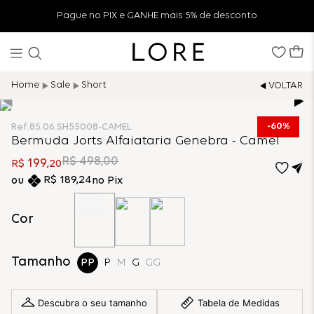
Pague no PIX e GANHE mais 5% de desconto
Sale
Short
60%
Ref.
85.06.SH55008-CAMEL
Bermuda Jorts Alfaiataria Genebra - Camel
R$
498
,
00
199
R$
,
20
R$
189
,
24
no Pix
Cor
Tamanho
PP
P
M
G
GG
Descubra o seu tamanho
Tabela de Medidas