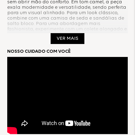
sem abrir mão do conforto. Em tom camel, a peça
exala modernidade e versatilidade, sendo perfeita
para um visual alinhado. Para um look clássico,
combine com uma camisa de seda e sandálias de
salto bloco. Para uma abordagem mais
fashionista, experimente com um colete alongado e
scarpins metalizados.
VER MAIS
Composição:
NOSSO CUIDADO COM VOCÊ
92%Poliéster
8%Elastano