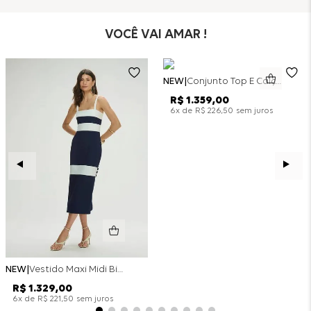
VOCÊ VAI AMAR !
NEW
Conjunto Top E Calça Wide Leg Bicolor Alfaitaria - Off White
R$
1
.
359
,
00
x de
sem juros
6
R$
226
,
50
NEW
Vestido Maxi Midi Bicolor Alfaitaria Navy - Marinho
R$
1
.
329
,
00
x de
sem juros
6
R$
221
,
50