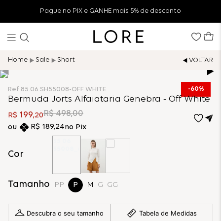
Pague no PIX e GANHE mais 5% de desconto
Sale
Short
60%
Ref.
85.06.SH55008-OFF WHITE
Bermuda Jorts Alfaiataria Genebra - Off White
R$
498
,
00
199
R$
,
20
R$
189
,
24
no Pix
Cor
Tamanho
PP
P
M
G
GG
Descubra o seu tamanho
Tabela de Medidas