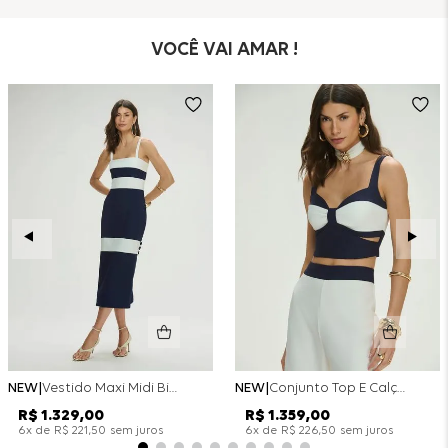
VOCÊ VAI AMAR !
NEW
Vestido Maxi Midi Bicolor Alfaitaria Navy - Marinho
NEW
Conjunto Top E Calça Wide Leg Bicolor Alfaitaria - Off White
R$
1
.
329
,
00
R$
1
.
359
,
00
x de
sem juros
x de
sem juros
6
R$
221
,
50
6
R$
226
,
50