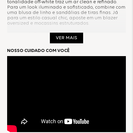
tonalidade off-white traz um ar clean e refinado.
Para um look iluminado e sofisticado, combine com
uma blusa de linho e sandálias de tiras finas. Já
para um estilo casual chic, aposte em um blazer
oversized e mocassins estruturados.
Composição:
VER MAIS
92%Poliéster
NOSSO CUIDADO COM VOCÊ
8%Elastano