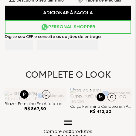
Descubra o seu tamanho
Tabela de Medidas
ADICIONAR À SACOLA
PERSONAL SHOPPER
Digite seu CEP e consulte as opções de entrega
COMPLETE O LOOK
Selecionado
P
M
G
Selecionado
PP
P
M
G
GG
Blazer Feminino Em Alfaiataria - Bordo
Calça Feminina Cenoura Em Alfaiataria - Bordo
R$
867
,
30
R$
412
,
30
Compre
os
2
produtos