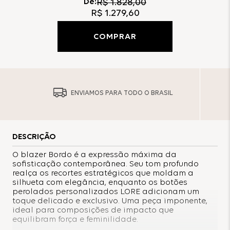
De:
R$
1
.
828
,
00
R$
1
.
279
,
60
COMPRAR
ENVIAMOS PARA TODO O BRASIL
DESCRIÇÃO
O blazer Bordo é a expressão máxima da
sofisticação contemporânea. Seu tom profundo
realça os recortes estratégicos que moldam a
silhueta com elegância, enquanto os botões
perolados personalizados LORE adicionam um
toque delicado e exclusivo. Uma peça imponente,
ideal para composições de impacto que
equilibram força e feminilidade.