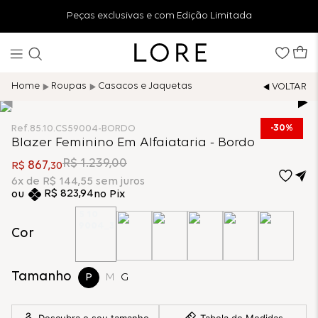
Peças exclusivas e com Edição Limitada
Roupas
Casacos e Jaquetas
30%
Ref.
85.10.CS59004-BORDO
Blazer Feminino Em Alfaiataria - Bordo
R$
1
.
239
,
00
867
R$
,
30
6
x de
R$
144
,
55
sem juros
R$
823
,
94
no Pix
Cor
Tamanho
P
M
G