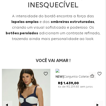
INESQUECÍVEL
A intensidade do bordô encontra a força das
lapelas amplas
e das
ombreiras estruturadas
,
criando um visual sofisticado e poderoso. Os
botões perolados
adicionam um contraste refinado,
trazendo ainda mais personalidade ao look.
VOCÊ VAI AMAR !
NEW
Conjunto Colete Calça Barril Bicolor Alfaiataria - Off White
R$
1
.
439
,
00
x de
sem juros
6
R$
239
,
83