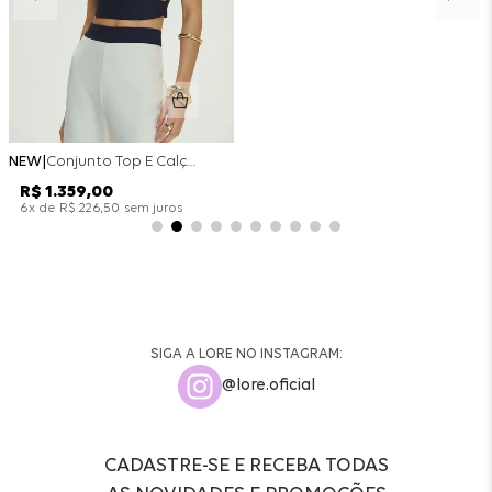
NEW
Conjunto Top E Calça Wide Leg Bicolor Alfaitaria - Off White
R$
1
.
359
,
00
x de
sem juros
6
R$
226
,
50
SIGA A LORE NO INSTAGRAM:
@lore.oficial
CADASTRE-SE E RECEBA TODAS