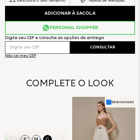
Descubra o seu tamanho
Tabela de Medidas
ADICIONAR À SACOLA
PERSONAL SHOPPER
Digite seu CEP e consulte as opções de entrega
CONSULTAR
Não sei meu CEP
COMPLETE O LOOK
Selecionado
P
M
G