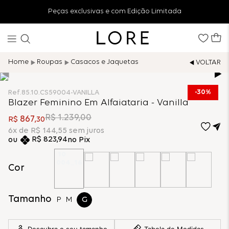
Peças exclusivas e com Edição Limitada
Roupas
Casacos e Jaquetas
30%
Ref.
85.10.CS59004-VANILLA
Blazer Feminino Em Alfaiataria - Vanilla
R$
1
.
239
,
00
867
R$
,
30
6
x de
R$
144
,
55
sem juros
R$
823
,
94
no Pix
Cor
Tamanho
P
M
G