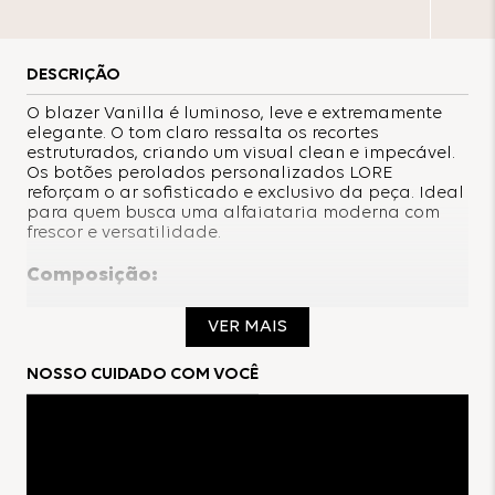
DESCRIÇÃO
O blazer Vanilla é luminoso, leve e extremamente
elegante. O tom claro ressalta os recortes
estruturados, criando um visual clean e impecável.
Os botões perolados personalizados LORE
reforçam o ar sofisticado e exclusivo da peça. Ideal
para quem busca uma alfaiataria moderna com
frescor e versatilidade.
Composição:
91%Viscose
VER MAIS
9%Poliéster
NOSSO CUIDADO COM VOCÊ
Forro:
100%Poliéster