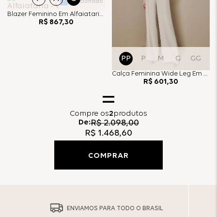
Selecionado
Blazer Feminino Em Alfaiataria - Vanilla
R$
867
,
30
PP
P
M
G
GG
Calça Feminina Wide Leg Em Alfaiataria - Vanilla
R$
601
,
30
Compre
os
2
produtos
De:
R$
2
.
098
,
00
R$
1
.
468
,
60
COMPRAR
ENVIAMOS PARA TODO O BRASIL