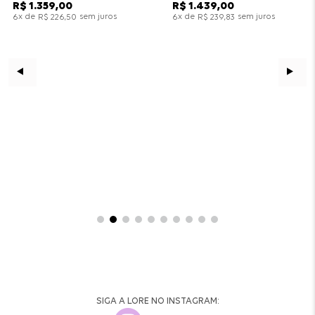
R$
1
.
359
,
00
R$
1
.
439
,
00
x de
sem juros
x de
sem juros
6
R$
226
,
50
6
R$
239
,
83
SIGA A LORE NO INSTAGRAM: