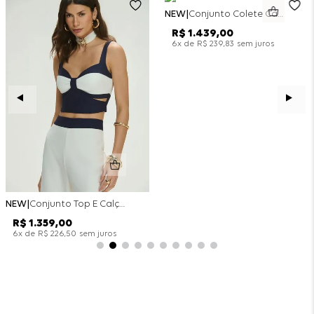
NEW
Conjunto Colete Calça Barril Bicolor Alfaiataria - Off White
R$
1
.
439
,
00
x de
sem juros
6
R$
239
,
83
NEW
Conjunto Top E Calça Wide Leg Bicolor Alfaitaria - Off White
R$
1
.
359
,
00
x de
sem juros
6
R$
226
,
50