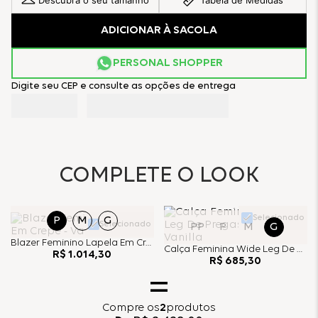
Descubra o seu tamanho
Tabela de Medidas
ADICIONAR À SACOLA
PERSONAL SHOPPER
Digite seu CEP e consulte as opções de entrega
COMPLETE O LOOK
Selecionado
P
M
G
Selecionado
PP
P
M
G
Blazer Feminino Lapela Em Crepe - Vanilla
Calça Feminina Wide Leg De Pregas Em Crepe - Vanilla
R$
1
.
014
,
30
R$
685
,
30
Compre
os
2
produtos