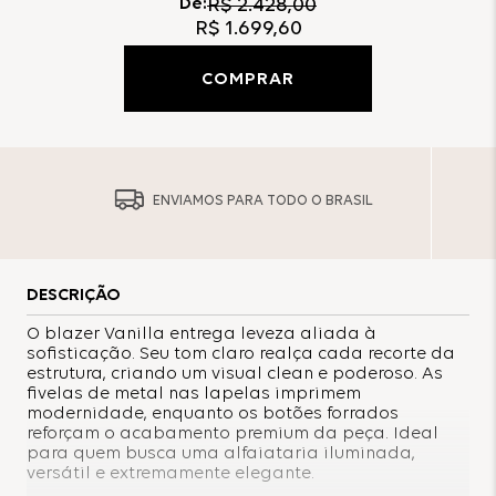
De:
R$
2
.
428
,
00
R$
1
.
699
,
60
COMPRAR
ENVIAMOS PARA TODO O BRASIL
DESCRIÇÃO
O blazer Vanilla entrega leveza aliada à
sofisticação. Seu tom claro realça cada recorte da
estrutura, criando um visual clean e poderoso. As
fivelas de metal nas lapelas imprimem
modernidade, enquanto os botões forrados
reforçam o acabamento premium da peça. Ideal
para quem busca uma alfaiataria iluminada,
versátil e extremamente elegante.