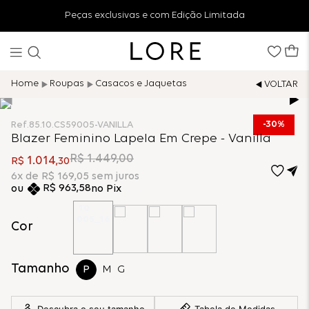
Peças exclusivas e com Edição Limitada
Roupas
Casacos e Jaquetas
30%
Ref.
85.10.CS59005-VANILLA
Blazer Feminino Lapela Em Crepe - Vanilla
R$
1
.
449
,
00
1
.
014
R$
,
30
6
x de
R$
169
,
05
sem juros
R$
963
,
58
no Pix
Cor
Tamanho
P
M
G