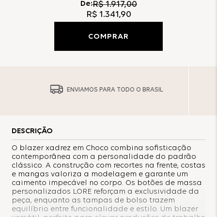
De:
R$
1
.
917
,
00
R$
1
.
341
,
90
COMPRAR
ENVIAMOS PARA TODO O BRASIL
DESCRIÇÃO
O blazer xadrez em Choco combina sofisticação
contemporânea com a personalidade do padrão
clássico. A construção com recortes na frente, costas
e mangas valoriza a modelagem e garante um
caimento impecável no corpo. Os botões de massa
personalizados LORE reforçam a exclusividade da
peça, enquanto as tampas de bolso trazem
equilíbrio entre funcionalidade e estilo. Um blazer