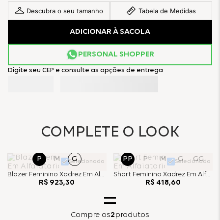
Descubra o seu tamanho
Tabela de Medidas
ADICIONAR À SACOLA
PERSONAL SHOPPER
Digite seu CEP e consulte as opções de entrega
COMPLETE O LOOK
P
M
G
PP
P
M
G
GG
Selecionado
Selecionado
Blazer Feminino Xadrez Em Alfaiataria - Choco
Short Feminino Xadrez Em Alfaiataria - Choco
R$
923
,
30
R$
418
,
60
Compre
os
2
produtos