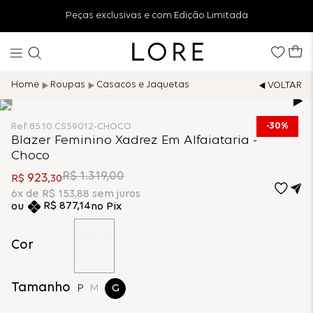
Peças exclusivas e com Edição Limitada
Roupas
Casacos e Jaquetas
30%
Ref.
85.10.CS59012-CHOCO
Blazer Feminino Xadrez Em Alfaiataria -
Choco
R$
1
.
319
,
00
923
R$
,
30
6
x de
R$
153
,
88
sem juros
R$
877
,
14
no Pix
Cor
Tamanho
P
M
G