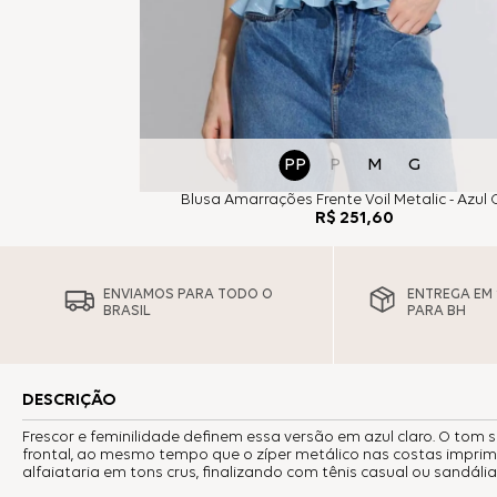
PP
P
M
G
Blusa Amarrações Frente Voil Metalic - Azul 
R$
251
,
60
ENVIAMOS PARA TODO O
ENTREGA EM 1
BRASIL
PARA BH
DESCRIÇÃO
Frescor e feminilidade definem essa versão em azul claro. O tom 
frontal, ao mesmo tempo que o zíper metálico nas costas impri
alfaiataria em tons crus, finalizando com tênis casual ou sandáli