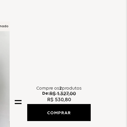
onado
Compre
os
2
produtos
De:
R$
1
.
327
,
00
R$
530
,
80
COMPRAR