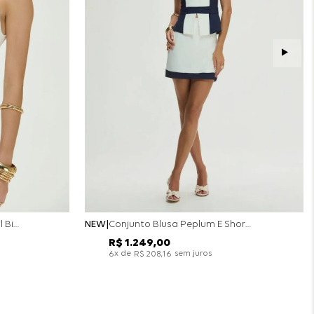
Conjunto Colete Calça Barril Bicolor Alfaiataria - Off White
NEW
Conjunto Blusa Peplum E Short Saia Bicolor - Off White
R$
1
.
249
,
00
x de
sem juros
6
R$
208
,
16