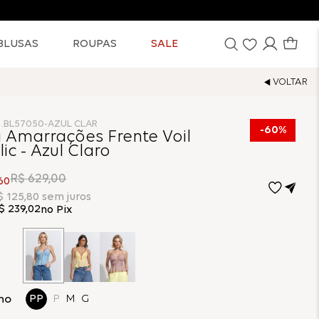
BLUSAS
ROUPAS
SALE
1.BL57050-AZUL CLAR
60%
a Amarrações Frente Voil
ic - Azul Claro
R$
629
,
00
60
$
125
,
80
sem juros
$
239
,
02
no Pix
ho
PP
P
M
G