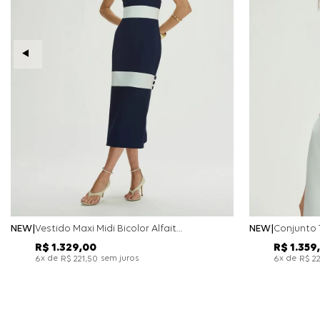
NEW
Vestido Maxi Midi Bicolor Alfaitaria Navy - Marinho
NEW
R$
1
.
329
,
00
R$
1
.
359
,
x de
sem juros
x de
6
R$
221
,
50
6
R$
2