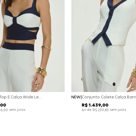
Conjunto Top E Calça Wide Leg Bicolor Alfaitaria - Off White
NEW
00
R$
1
.
439
,
00
sem juros
x de
sem juros
26
,
50
6
R$
239
,
83