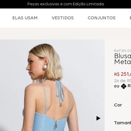
Peças exclusivas e com Edição Limitada
ELAS USAM
VESTIDOS
CONJUNTOS
Ref.
85.0
Blus
Metal
251
R$
,
2
x de
R
R
Cor
Taman