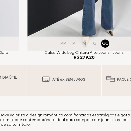
PP
P
M
G
GG
Calça Wide Leg Cintura Alta Jeans - Jeans
Claro
R$
279
,
20
 DIA ÚTIL
ATÉ 6X SEM JUROS
PAGUE 
suave valoriza o design romântico com franzidos estratégicos e gota
me um toque contemporâneo. Ideal para compor com jeans claro ou
a de salto médio.