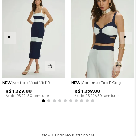
NEW
Vestido Maxi Midi Bicolor Alfaitaria Navy - Marinho
NEW
Conjunto Top E Calça Wide Leg Bicolor Alfaitaria - Off White
R$
1
.
329
,
00
R$
1
.
359
,
00
x de
sem juros
x de
sem juros
6
R$
221
,
50
6
R$
226
,
50