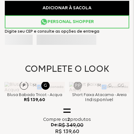
ADICIONAR À SACOLA
PERSONAL SHOPPER
Digite seu CEP e consulte as opções de entrega
COMPLETE O LOOK
P
M
G
PP
P
M
G
GG
Selecionado
Selecionado
Blusa Babado Tricot - Acqua
Short Faixa Atacama - Areia
R$
139
,
60
Indisponível
Compre
os
2
produtos
De:
R$
349
,
00
R$
139
,
60