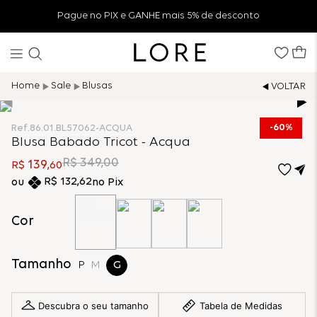
Pague no PIX e GANHE mais 5% de desconto
Sale
Blusas
60%
Ref.
86.01.BL57062-ACQUA
Blusa Babado Tricot - Acqua
R$
349
,
00
139
R$
,
60
R$
132
,
62
no Pix
Cor
Tamanho
P
M
G
Descubra o seu tamanho
Tabela de Medidas