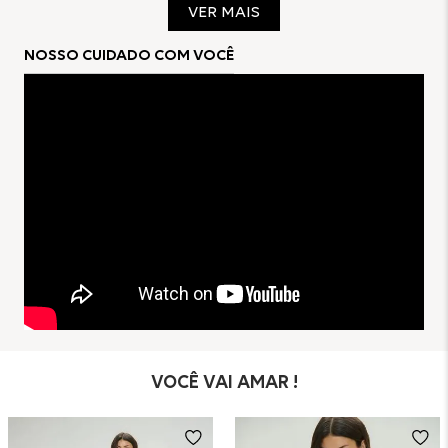
VER MAIS
63% Viscose
33% Algodão
NOSSO CUIDADO COM VOCÊ
4% Elastano
VOCÊ VAI AMAR !