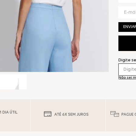
ENVIA
Digite s
Não sei 
 DIA ÚTIL
ATÉ 6X SEM JUROS
PAGUE 