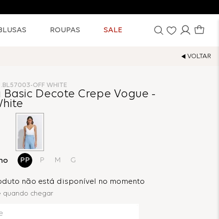
BLUSAS
ROUPAS
SALE
1.BL57003-OFF WHITE
a Basic Decote Crepe Vogue -
White
ho
PP
P
M
G
roduto não está disponível no momento