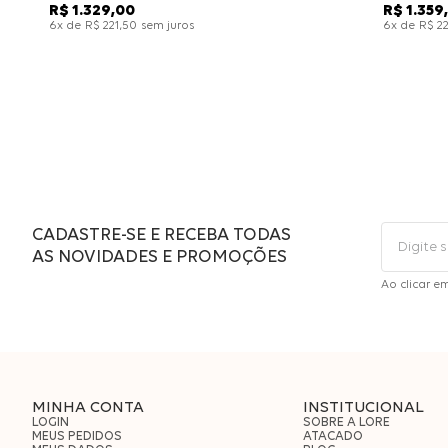
R$
1
.
329
,
00
R$
1
.
359
,
x de
sem juros
x de
6
R$
221
,
50
6
R$
2
CADASTRE-SE E RECEBA TODAS
AS NOVIDADES E PROMOÇÕES
Ao clicar e
MINHA CONTA
INSTITUCIONAL
LOGIN
SOBRE A LORE
MEUS PEDIDOS
ATACADO