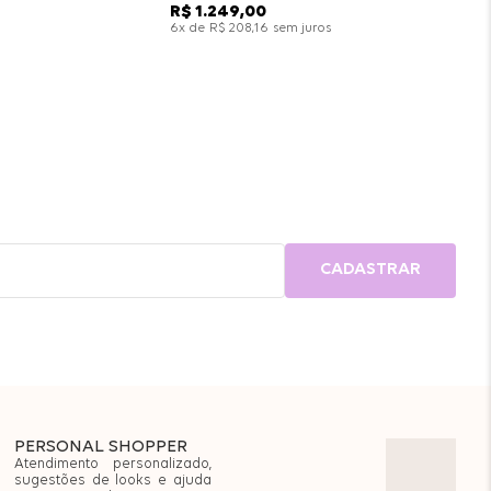
R$
1
.
249
,
00
x de
sem juros
6
R$
208
,
16
CADASTRAR
PERSONAL SHOPPER
Atendimento personalizado,
sugestões de looks e ajuda