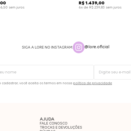
00
R$
1
.
439
,
00
sem juros
x de
sem juros
26
,
50
6
R$
239
,
83
@lore.oficial
SIGA A LORE NO INSTAGRAM:
m cadastrar, você aceita os termos em nossa
política de privacidade
AJUDA
FALE CONOSCO
TROCAS E DEVOLUÇÕES