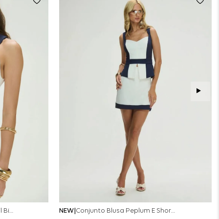
Conjunto Colete Calça Barril Bicolor Alfaiataria - Off White
NEW
Conjunto Blusa Peplum E Short Saia Bicolor - Off White