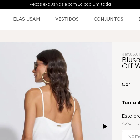
Peças exclusivas e com Edição Limitada
ELAS USAM
VESTIDOS
CONJUNTOS
Ref.
85.0
Blus
Off 
Cor
Taman
Este p