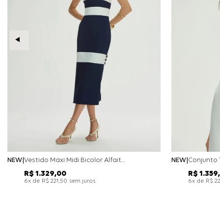
NEW
Vestido Maxi Midi Bicolor Alfaitaria Navy - Marinho
NEW
R$
1
.
329
,
00
R$
1
.
359
,
x de
sem juros
x de
6
R$
221
,
50
6
R$
2