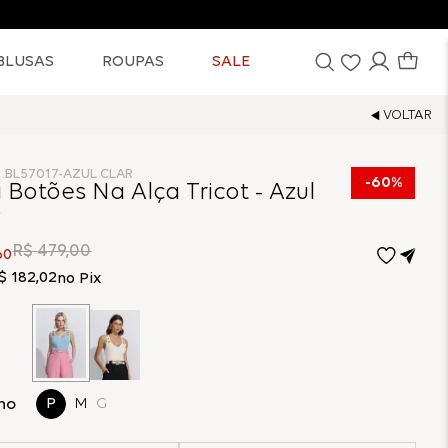
BLUSAS
ROUPAS
SALE
1.BL57017-AZUL CLAR
60%
 Botões Na Alça Tricot - Azul
o
R$
479
,
00
60
$
182
,
02
no Pix
ho
P
M
G