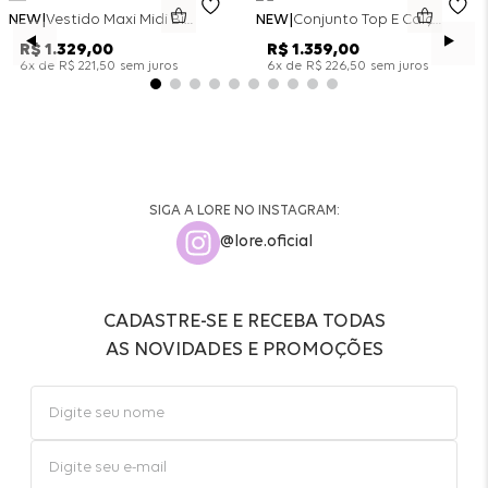
NEW
Vestido Maxi Midi Bicolor Alfaitaria Navy - Marinho
NEW
Conjunto Top E Calça Wide Leg Bicolor Alfaitaria - Off White
R$
1
.
329
,
00
R$
1
.
359
,
00
x de
sem juros
x de
sem juros
6
R$
221
,
50
6
R$
226
,
50
SIGA A LORE NO INSTAGRAM:
@lore.oficial
CADASTRE-SE E RECEBA TODAS
AS NOVIDADES E PROMOÇÕES