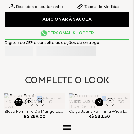
Descubra o seu tamanho
Tabela de Medidas
ADICIONAR À SACOLA
PERSONAL SHOPPER
Digite seu CEP e consulte as opções de entrega
COMPLETE O LOOK
Selecionado
Selecionado
PP
P
M
G
PP
P
M
G
GG
Blusa Feminina De Manga Longa Babados - Uva
Calça Jeans Feminina Wide Leg Com Pesponto - Blue Denim
R$
289
,
00
R$
580
,
30