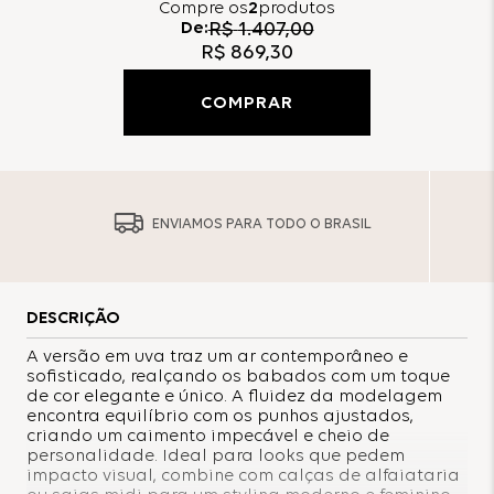
Compre
os
2
produtos
De:
R$
1
.
407
,
00
R$
869
,
30
COMPRAR
ENVIAMOS PARA TODO O BRASIL
DESCRIÇÃO
A versão em uva traz um ar contemporâneo e
sofisticado, realçando os babados com um toque
de cor elegante e único. A fluidez da modelagem
encontra equilíbrio com os punhos ajustados,
criando um caimento impecável e cheio de
personalidade. Ideal para looks que pedem
impacto visual, combine com calças de alfaiataria