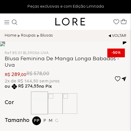
Peças exclusivas e com Edição Limitada
Roupas
Blusas
50%
Ref.
85.01.BL59056-UVA
Blusa Feminina De Manga Longa Babados -
Uva
R$
578
,
00
289
R$
,
00
2
x de
R$
144
,
50
sem juros
R$
274
,
55
no Pix
Cor
Tamanho
PP
P
M
G