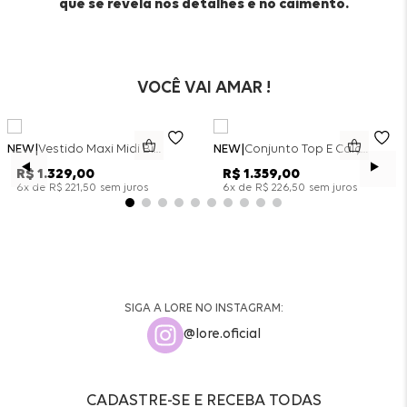
que se revela nos detalhes e no caimento.
VOCÊ VAI AMAR !
NEW
Vestido Maxi Midi Bicolor Alfaitaria Navy - Marinho
NEW
Conjunto Top E Calça Wide Leg Bicolor Alfaitaria - Off White
R$
1
.
329
,
00
R$
1
.
359
,
00
x de
sem juros
x de
sem juros
6
R$
221
,
50
6
R$
226
,
50
SIGA A LORE NO INSTAGRAM:
@lore.oficial
CADASTRE-SE E RECEBA TODAS