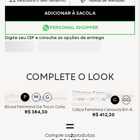
Descubra o seu tamanho
Tabela de Medidas
ADICIONAR À SACOLA
PERSONAL SHOPPER
Digite seu CEP e consulte as opções de entrega
COMPLETE O LOOK
Selecionado
P
M
G
Selecionado
PP
P
M
G
GG
Blusa Feminina De Tricot Gola Alta - Bordo
Calça Feminina Cenoura Em Alfaiataria - Vanilla
R$
384
,
30
R$
412
,
30
Compre
os
2
produtos