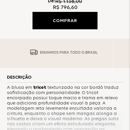
De:
R$
1
.
138
,
00
R$
796
,
60
COMPRAR
ENVIAMOS PARA TODO O BRASIL
DESCRIÇÃO
A blusa em
tricot
texturizado na cor bordô traduz
sofisticação com personalidade. O tricot
encorpado possui toque macio e trama em relevo
que adiciona profundidade visual à peça. A
modelagem reta levemente encurtada valoriza a
cintura, enquanto o shape sem mangas alonga a
silhueta e deixa o visual moderno. As pregas sutis
nas costas criam um efeito estruturado elegante,
elevando o acabamento com inspiração na