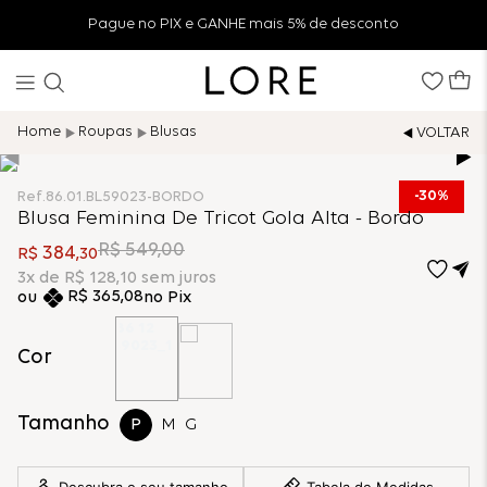
Pague no PIX e GANHE mais 5% de desconto
Roupas
Blusas
30%
Ref.
86.01.BL59023-BORDO
Blusa Feminina De Tricot Gola Alta - Bordo
R$
549
,
00
384
R$
,
30
3
x de
R$
128
,
10
sem juros
R$
365
,
08
no Pix
Cor
Tamanho
P
M
G