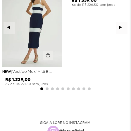
R$
1
.
359
,
00
x de
sem juros
6
R$
226
,
50
NEW
Vestido Maxi Midi Bicolor Alfaitaria Navy - Marinho
R$
1
.
329
,
00
x de
sem juros
6
R$
221
,
50
SIGA A LORE NO INSTAGRAM: