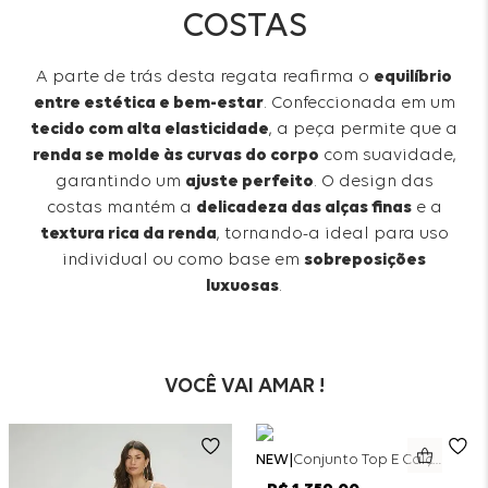
COSTAS
A parte de trás desta regata reafirma o
equilíbrio
entre estética e bem-estar
. Confeccionada em um
tecido com alta elasticidade
, a peça permite que a
renda se molde às curvas do corpo
com suavidade,
garantindo um
ajuste perfeito
. O design das
costas mantém a
delicadeza das alças finas
e a
textura rica da renda
, tornando-a ideal para uso
individual ou como base em
sobreposições
luxuosas
.
VOCÊ VAI AMAR !
NEW
Conjunto Top E Calça Wide Leg Bicolor Alfaitaria - Off White