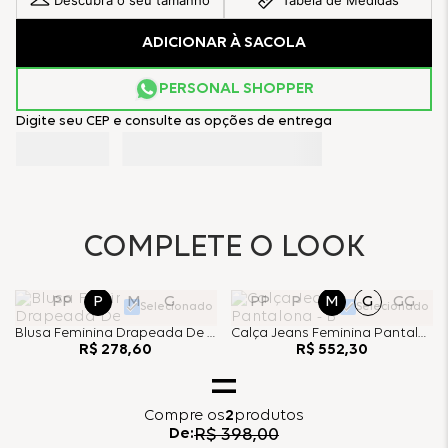
Descubra o seu tamanho
Tabela de Medidas
ADICIONAR À SACOLA
PERSONAL SHOPPER
Digite seu CEP e consulte as opções de entrega
COMPLETE O LOOK
PP
P
M
G
PP
P
M
G
GG
Selecionado
Selecionado
Blusa Feminina Drapeada De Alça - Rose
Calça Jeans Feminina Pantalona - Black Jeans
R$
278
,
60
R$
552
,
30
Compre
os
2
produtos
De:
R$
398
,
00