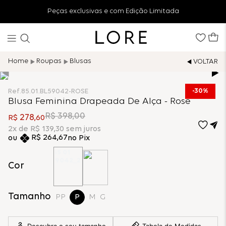
Peças exclusivas e com Edição Limitada
Roupas
Blusas
30%
Ref.
85.01.BL59042-ROSE
Blusa Feminina Drapeada De Alça - Rose
R$
398
,
00
278
R$
,
60
2
x de
R$
139
,
30
sem juros
R$
264
,
67
no Pix
Cor
Tamanho
PP
P
M
G