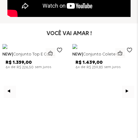
VOCÊ VAI AMAR !
NEW
Conjunto Top E Calça Wide Leg Bicolor Alfaitaria - Off White
NEW
Conjunto Colete Calça Barril Bicolor Alfaiataria - Off White
R$
1
.
359
,
00
R$
1
.
439
,
00
x de
sem juros
x de
sem juros
6
R$
226
,
50
6
R$
239
,
83