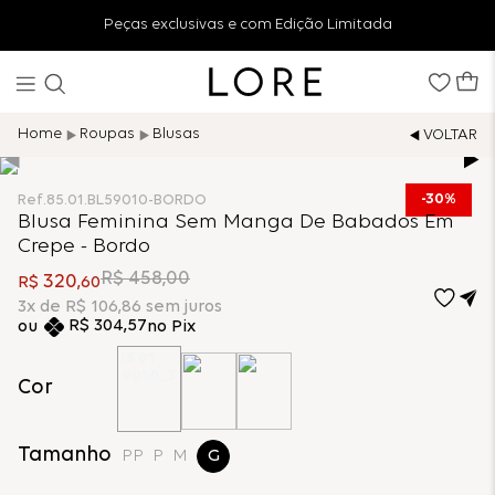
Peças exclusivas e com Edição Limitada
Roupas
Blusas
30%
Ref.
85.01.BL59010-BORDO
Blusa Feminina Sem Manga De Babados Em
Crepe - Bordo
R$
458
,
00
320
R$
,
60
3
x de
R$
106
,
86
sem juros
R$
304
,
57
no Pix
Cor
Tamanho
PP
P
M
G