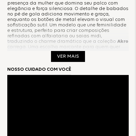
presença da mulher que domina seu palco com
elegância e força silenciosa. O detalhe de babados
no pé de gola adiciona movimento e graça,
enquanto os botões de metal elevam o visual com
sofisticação sutil. Um modelo que une feminilidade
e estrutura, perfeito para criar composições
refinadas com alfaiataria ou saias midi,
traduzindo o charme dramático que a coleção
Akro
carrega. Uma escolha marcante para quem quer
brilhar com postura e sensibilidade.
VER MAIS
Composição:
NOSSO CUIDADO COM VOCÊ
100% Poliéster