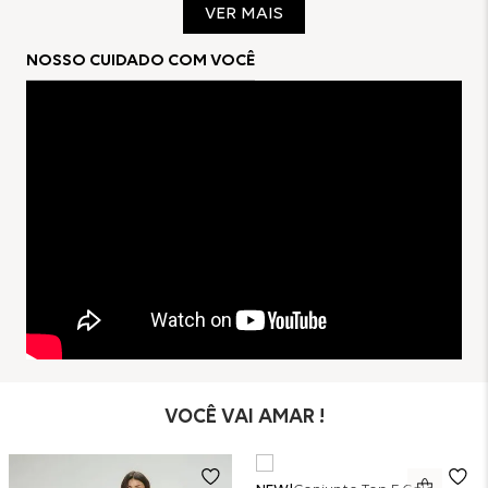
VER MAIS
63% Viscose
33% Algodão
NOSSO CUIDADO COM VOCÊ
4% Elastano
VOCÊ VAI AMAR !