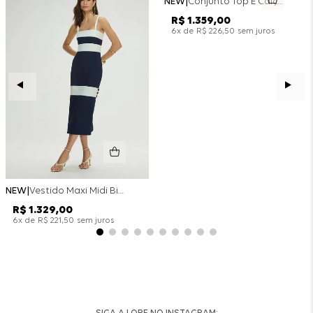
NEW
Conjunto Top E Calça Wide Leg Bicolor Alfaitaria - Off White
R$
1
.
359
,
00
x de
sem juros
6
R$
226
,
50
NEW
Vestido Maxi Midi Bicolor Alfaitaria Navy - Marinho
R$
1
.
329
,
00
x de
sem juros
6
R$
221
,
50