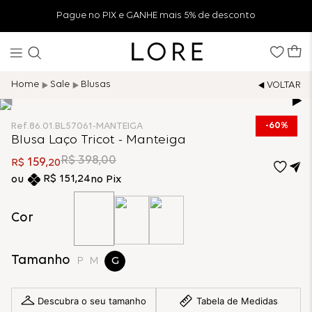
Pague no PIX e GANHE mais 5% de desconto
Sale
Blusas
60%
Ref.
86.01.BL57061-MANTEIGA
Blusa Laço Tricot - Manteiga
R$
398
,
00
159
R$
,
20
R$
151
,
24
no Pix
Cor
Tamanho
P
M
G
Descubra o seu tamanho
Tabela de Medidas