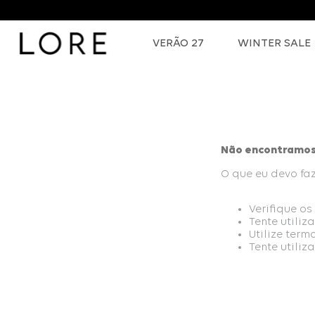
VERÃO 27
WINTER SALE
Não encontramos 
O que eu devo fa
Verifique os
Tente utiliz
Utilize term
Tente utiliz