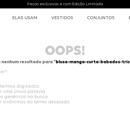
Peças exclusivas e com Edição Limitada
ELAS USAM
VESTIDOS
CONJUNTOS
OOPS!
nenhum resultado para "
blusa-manga-curta-babados-tric
zer?
 termos digitados.
ar uma única palavra.
os genéricos na busca.
ar sinônimos do termo desejado.