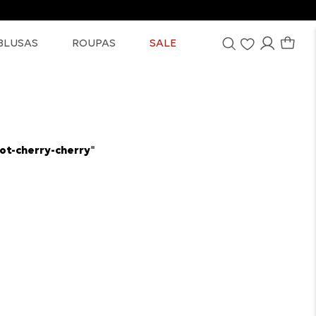
BLUSAS
ROUPAS
SALE
ot-cherry-cherry
"