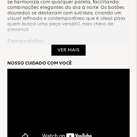
se harmoniza com qualquer paleta, facilitando
combinações elegantes do dia à noite. Os botões
dourados se destacam com sutileza, criando um
visual refinado e contemporâneo que é ideal para
quem busca uma peça versátil, mas cheia de
presença.
Composição:
VER MAIS
100% Poliéster
NOSSO CUIDADO COM VOCÊ
Forro: 100% Poliéster