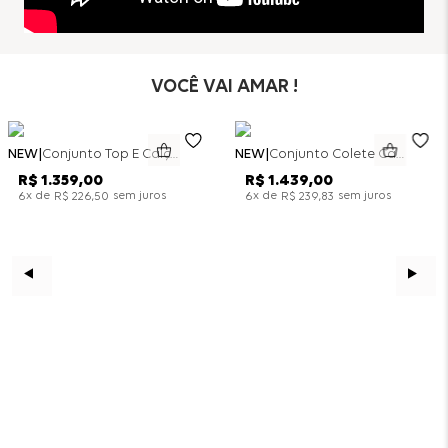
VOCÊ VAI AMAR !
NEW
Conjunto Top E Calça Wide Leg Bicolor Alfaitaria - Off White
NEW
Conjunto Colete Calça Barril Bicolor Alfaiataria - Off White
R$
1
.
359
,
00
R$
1
.
439
,
00
x de
sem juros
x de
sem juros
6
R$
226
,
50
6
R$
239
,
83