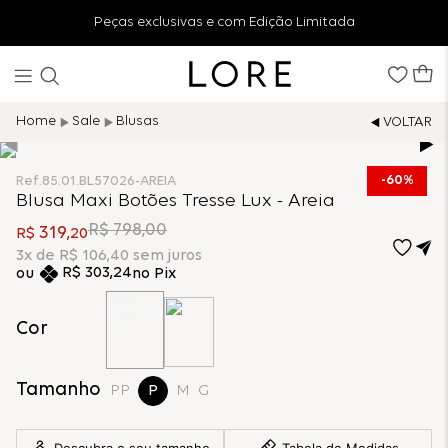
Peças exclusivas e com Edição Limitada
Sale
Blusas
60%
Ref.
85.01.BL57026-AREIA
Blusa Maxi Botões Tresse Lux - Areia
R$
798
,
00
319
R$
,
20
3
x de
R$
106
,
40
sem juros
R$
303
,
24
no Pix
Cor
Tamanho
PP
P
M
G