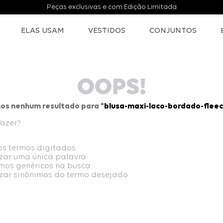
Peças exclusivas e com Edição Limitada
ELAS USAM
VESTIDOS
CONJUNTOS
OOPS!
os nenhum resultado para "
blusa-maxi-laco-bordado-flee
fazer?
 os termos digitados.
izar uma única palavra.
ermos genéricos na busca.
lizar sinônimos do termo desejado.