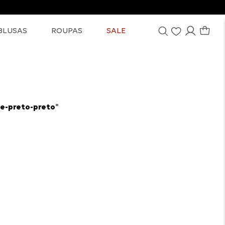
BLUSAS
ROUPAS
SALE
ce-preto-preto
"