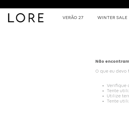
VERÃO 27
WINTER SALE
Não encontram
O que eu devo 
Verifique
Tente util
Utilize t
Tente uti