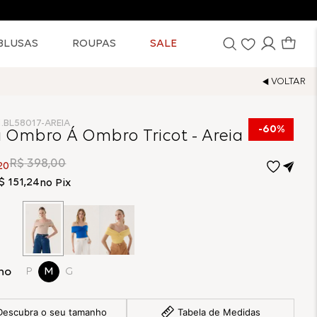
BLUSAS
ROUPAS
SALE
1.BL58017-AREIA
60%
a Ombro Á Ombro Tricot - Areia
R$
398
,
00
20
$
151
,
24
no Pix
ho
P
M
G
Descubra o seu tamanho
Tabela de Medidas