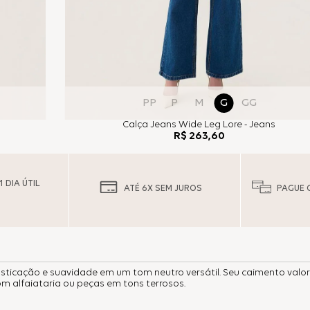
PP
P
M
G
GG
Calça Jeans Wide Leg Lore - Jeans
R$
263
,
60
 DIA ÚTIL
ATÉ 6X SEM JUROS
PAGUE 
isticação e suavidade em um tom neutro versátil. Seu caimento valor
m alfaiataria ou peças em tons terrosos.