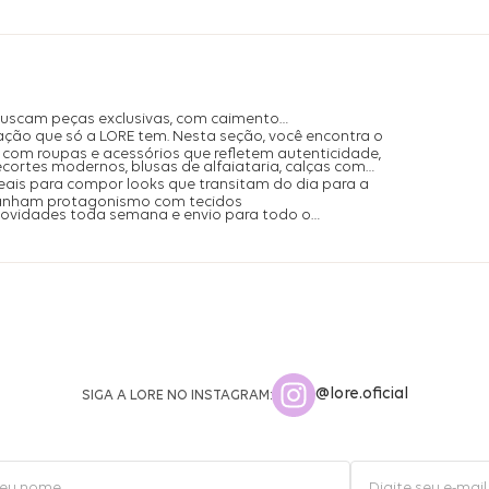
buscam peças exclusivas, com caimento
ação que só a LORE tem. Nesta seção, você encontra o
com roupas e acessórios que refletem autenticidade,
ecortes modernos, blusas de alfaiataria, calças com
is para compor looks que transitam do dia para a
ganham protagonismo com tecidos
 novidades toda semana e envio para todo o
@lore.oficial
SIGA A LORE NO INSTAGRAM: