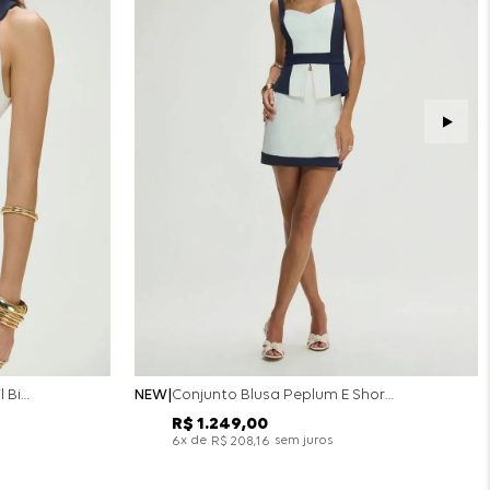
Conjunto Colete Calça Barril Bicolor Alfaiataria - Off White
NEW
Conjunto Blusa Peplum E Short Saia Bicolor - Off White
R$
1
.
249
,
00
x de
sem juros
6
R$
208
,
16