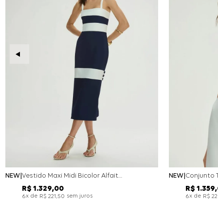
NEW
Vestido Maxi Midi Bicolor Alfaitaria Navy - Marinho
NEW
R$
1
.
329
,
00
R$
1
.
359
,
x de
sem juros
x de
6
R$
221
,
50
6
R$
2