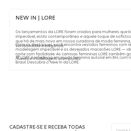
NEW IN | LORE
Os lançamentos da LORE foram criados para mulheres que 
impecável, estilo contemporâneo e aquele toque de sofistic
que há de mais novo em nossa curadoria de moda feminina, 
Entre os destaques, você encontra vestidos femininos com r
versatilidade e elegância.
modelagem impecável e os desejados macacões LORE — idea
noite com facilidade. As camisas femininas LORE também 
💜 LORE é referência em moda feminina autoral em BH, com
nobres e modelagens atemporais.
Brasil. Descubra o New In da LORE.
CADASTRE-SE E RECEBA TODAS