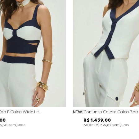
Conjunto Top E Calça Wide Leg Bicolor Alfaitaria - Off White
NEW
00
R$
1
.
439
,
00
sem juros
x de
sem juros
26
,
50
6
R$
239
,
83