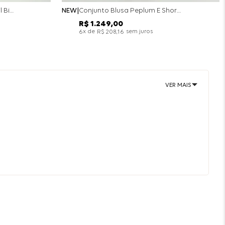
Conjunto Colete Calça Barril Bicolor Alfaiataria - Off White
NEW
Conjunto Blusa Peplum E Short Saia Bicolor - Off White
R$
1
.
249
,
00
x de
sem juros
6
R$
208
,
16
VER MAIS