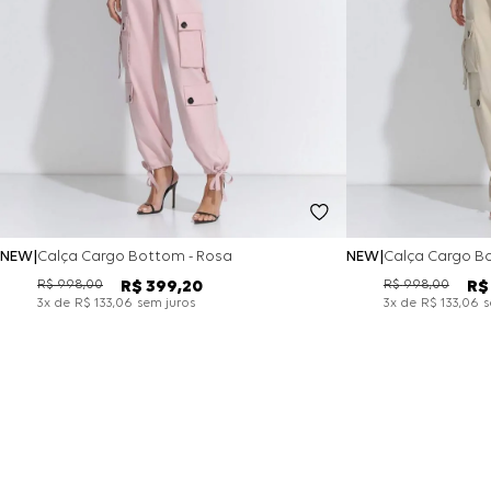
NEW
Calça Cargo Bottom - Rosa
NEW
Calça Cargo Bo
R$
998
,
00
R$
998
,
00
R$
399
,
20
R$
x de
sem juros
x de
s
3
R$
133
,
06
3
R$
133
,
06