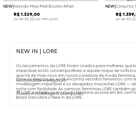
NEW
Vestido Maxi Midi Bicolor Alfaitaria Navy - Marinho
NEW
R$
1
.
329
,
00
R$
1
.
359
,
x de
sem juros
x de
6
R$
221
,
50
6
R$
2
NEW IN | LORE
Os lançamentos da LORE foram criados para mulheres que 
impecável, estilo contemporâneo e aquele toque de sofistic
que há de mais novo em nossa curadoria de moda feminina, 
Entre os destaques, você encontra vestidos femininos com r
versatilidade e elegância.
modelagem impecável e os desejados macacões LORE — idea
noite com facilidade. As camisas femininas LORE também 
💜 LORE é referência em moda feminina autoral em BH, com
nobres e modelagens atemporais.
Brasil. Descubra o New In da LORE.