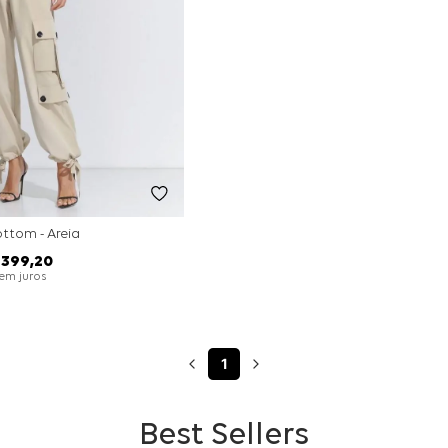
ttom - Areia
399
,
20
em juros
1
Best Sellers