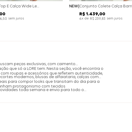
Conjunto Top E Calça Wide Leg Bicolor Alfaitaria - Off White
NEW
00
R$
1
.
439
,
00
sem juros
x de
sem juros
26
,
50
6
R$
239
,
83
buscam peças exclusivas, com caimento
ação que só a LORE tem. Nesta seção, você encontra o
com roupas e acessórios que refletem autenticidade,
ecortes modernos, blusas de alfaiataria, calças com
is para compor looks que transitam do dia para a
ganham protagonismo com tecidos
 novidades toda semana e envio para todo o