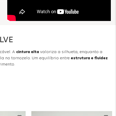
o
ia à
LVE
cável. A
cintura alta
valoriza a silhueta, enquanto a
a no tornozelo. Um equilíbrio entre
estrutura e fluidez
imento.