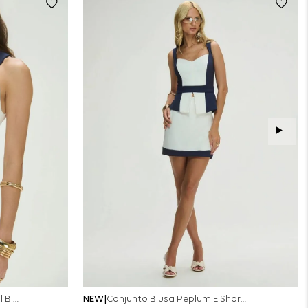
Conjunto Colete Calça Barril Bicolor Alfaiataria - Off White
NEW
Conjunto Blusa Peplum E Short Saia Bicolor - Off White