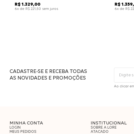
R$
1
.
329
,
00
R$
1
.
359
,
x de
sem juros
x de
6
R$
221
,
50
6
R$
2
CADASTRE-SE E RECEBA TODAS
AS NOVIDADES E PROMOÇÕES
Ao clicar e
MINHA CONTA
INSTITUCIONAL
LOGIN
SOBRE A LORE
MEUS PEDIDOS
ATACADO