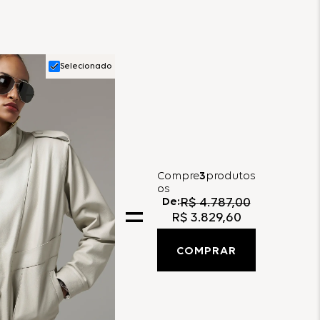
Selecionado
Compre
3
produtos
os
De:
R$
4
.
787
,
00
R$
3
.
829
,
60
COMPRAR