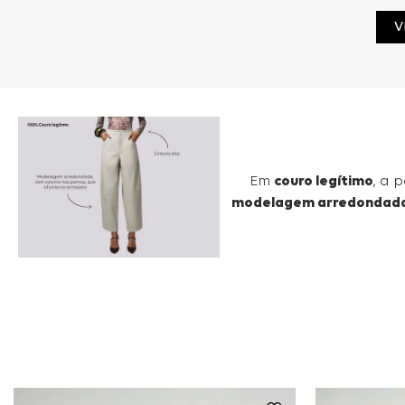
Como usar:
V
Combine com peças ajustadas para equilibrar o volume ou com c
para um visual mais elegante, mas também com flats ou botas p
noite com facilidade.
Composição:
100% Couro Legítimo
Em
couro legítimo
, a 
modelagem arredondada