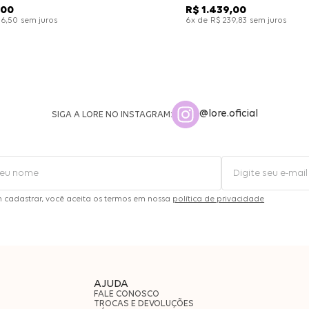
00
R$
1
.
439
,
00
sem juros
x de
sem juros
26
,
50
6
R$
239
,
83
@lore.oficial
SIGA A LORE NO INSTAGRAM:
m cadastrar, você aceita os termos em nossa
política de privacidade
AJUDA
FALE CONOSCO
TROCAS E DEVOLUÇÕES