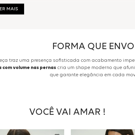
ER MAIS
amisas e blazers para uma proposta sofisticada. Funciona com salt
ara produções contemporâneas. Ideal para looks que transitam do d
FORMA QUE ENVO
peça traz uma presença sofisticada com acabamento impe
 com volume nas pernas
cria um shape moderno que afunil
que garante elegância em cada mov
VOCÊ VAI AMAR !