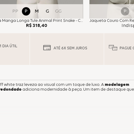
P
PP
P
M
G
GG
Blusa Manga Longa Tule Animal Print Snake - Cinza
Indis
R$
318
,
40
 DIA ÚTIL
ATÉ 6X SEM JUROS
PAGUE 
ff white traz leveza ao visual com um toque de luxo. A
modelagem
redondado
adiciona modernidade à peça. Um item de destaque que