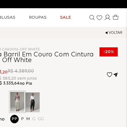
BLUSAS
ROUPAS
SALE
2.CA60016-OFF WHITE
20%
a Barril Em Couro Com Cintura
- Off White
R$
4
.
389
,
00
1
,
20
$
585
,
20
sem juros
$
3
.
335
,
64
no Pix
ho
PP
P
M
G
GG