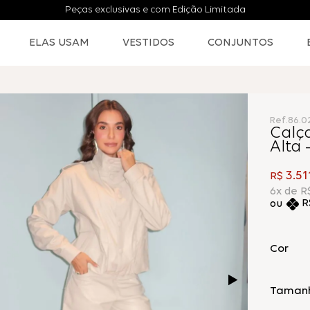
Pague no PIX e GANHE mais 5% de desconto
ELAS USAM
VESTIDOS
CONJUNTOS
Ref.
86.0
Calç
Alta 
3
.
51
R$
6
x de
R
R
Cor
Taman