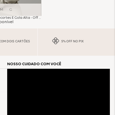
M
G
Jaqueta Couro Com Recortes E Gola Alta - Off White
ponível
COM DOIS CARTÕES
5% OFF NO PIX
NOSSO CUIDADO COM VOCÊ