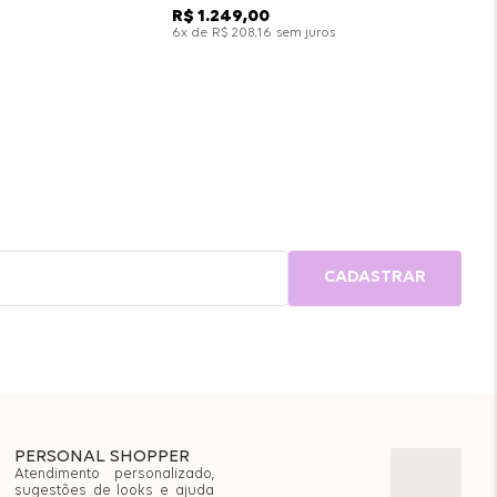
R$
1
.
249
,
00
x de
sem juros
6
R$
208
,
16
CADASTRAR
PERSONAL SHOPPER
Atendimento personalizado,
sugestões de looks e ajuda