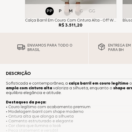
PP
P
M
G
GG
Calça Barril Em Couro Com Cintura Alta - Off White
R$
3
.
511
,
20
ENVIAMOS PARA TODO O
ENTREGA EM 1
BRASIL
PARA BH
DESCRIÇÃO
Sofisticada e contemporânea, a
calça barril em couro legítimo
o
ampla com cintura alta
valoriza a silhueta, enquanto o
shape ar
equilibra elegância e atitude.
Destaques da peça:
• Couro legítimo com acabamento premium
• Modelagem barril com shape moderno
• Cintura alta que alonga a silhueta
• Caimento estruturado e elegante
• Cor clara que ilumina o look
• Peça statement e versátil