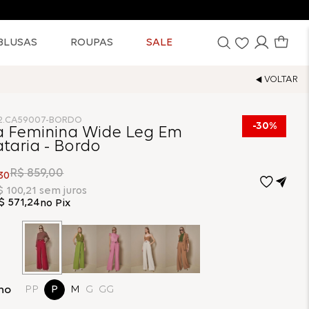
BLUSAS
ROUPAS
SALE
02.CA59007-BORDO
30%
a Feminina Wide Leg Em
ataria - Bordo
R$
859
,
00
30
$
100
,
21
sem juros
$
571
,
24
no Pix
ho
PP
P
M
G
GG