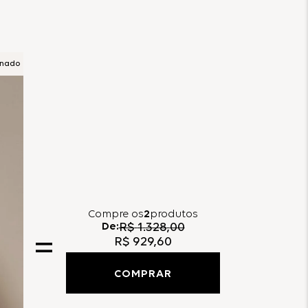
onado
Compre
os
2
produtos
De:
R$
1
.
328
,
00
R$
929
,
60
COMPRAR