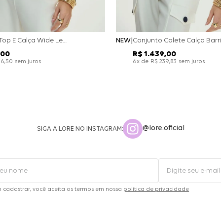
Conjunto Top E Calça Wide Leg Bicolor Alfaitaria - Off White
NEW
00
R$
1
.
439
,
00
sem juros
x de
sem juros
26
,
50
6
R$
239
,
83
@lore.oficial
SIGA A LORE NO INSTAGRAM:
m cadastrar, você aceita os termos em nossa
política de privacidade