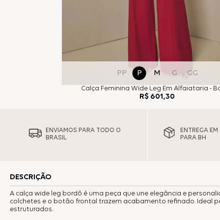
PP
P
M
G
GG
Calça Feminina Wide Leg Em Alfaiataria - B
R$
601
,
30
ENVIAMOS PARA TODO O
ENTREGA EM 1
BRASIL
PARA BH
DESCRIÇÃO
A calça wide leg bordô é uma peça que une elegância e personal
colchetes e o botão frontal trazem acabamento refinado. Ideal 
estruturados.