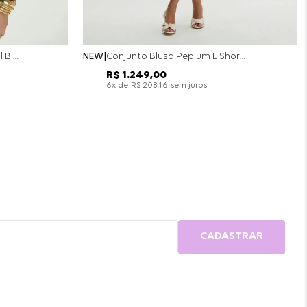
Conjunto Colete Calça Barril Bicolor Alfaiataria - Off White
NEW
Conjunto Blusa Peplum E Short Saia Bicolor - Off White
R$
1
.
249
,
00
x de
sem juros
6
R$
208
,
16
CADASTRAR