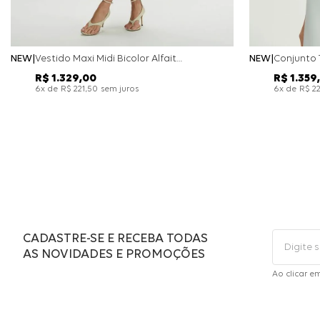
NEW
Vestido Maxi Midi Bicolor Alfaitaria Navy - Marinho
NEW
R$
1
.
329
,
00
R$
1
.
359
,
x de
sem juros
x de
6
R$
221
,
50
6
R$
2
CADASTRE-SE E RECEBA TODAS
AS NOVIDADES E PROMOÇÕES
Ao clicar e