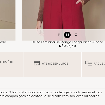
P
M
G
ordo
Blusa Feminina De Manga Longa Tricot - Choco
R$
328
,
30
 DIA ÚTIL
ATÉ 6X SEM JUROS
PAGUE 
idade. O tom sofisticado valoriza a modelagem fluida, enquanto os
para composições de destaque, seja com camisas leves ou bodies