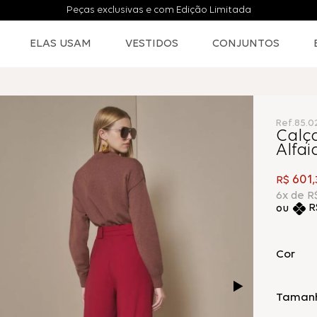
Peças exclusivas e com Edição Limitada
ELAS USAM
VESTIDOS
CONJUNTOS
Ref.
85.
Calç
Alfai
601
R$
,
6
x de
R
R
Cor
Taman