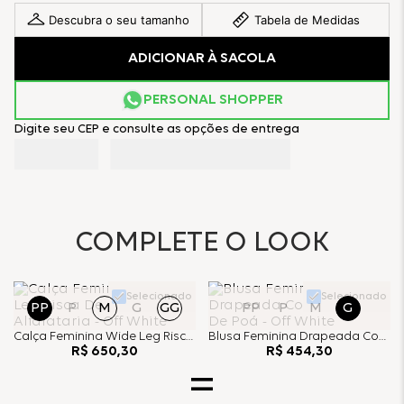
Descubra o seu tamanho
Tabela de Medidas
ADICIONAR À SACOLA
PERSONAL SHOPPER
Digite seu CEP e consulte as opções de entrega
COMPLETE O LOOK
Selecionado
Selecionado
PP
P
M
G
GG
PP
P
M
G
Calça Feminina Wide Leg Risca De Giz Alfaiataria - Off White
Blusa Feminina Drapeada Com Estampa De Poá - Off White
R$
650
,
30
R$
454
,
30