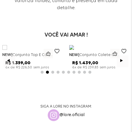
valoriza fluidez, conforto e presença em cada
detalhe.
VOCÊ VAI AMAR !
NEW
Conjunto Top E Calça Wide Leg Bicolor Alfaitaria - Off White
NEW
Conjunto Colete Calça Barril Bicolor Alfaiataria - Off White
R$
1
.
359
,
00
R$
1
.
439
,
00
x de
sem juros
x de
sem juros
6
R$
226
,
50
6
R$
239
,
83
SIGA A LORE NO INSTAGRAM:
@lore.oficial