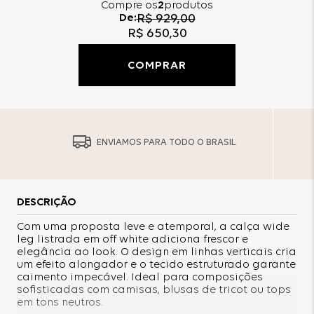
Compre
os
2
produtos
De:
R$
929
,
00
R$
650
,
30
COMPRAR
ENVIAMOS PARA TODO O BRASIL
DESCRIÇÃO
Com uma proposta leve e atemporal, a calça wide
leg listrada em off white adiciona frescor e
elegância ao look. O design em linhas verticais cria
um efeito alongador e o tecido estruturado garante
caimento impecável. Ideal para composições
sofisticadas com camisas, blusas de tricot ou tops
em tons neutros.