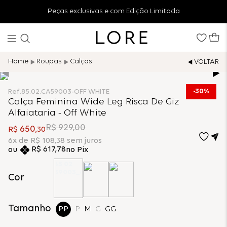
Peças exclusivas e com Edição Limitada
Roupas
Calças
30%
Ref.
85.02.CA59003-OFF WHITE
Calça Feminina Wide Leg Risca De Giz
Alfaiataria - Off White
R$
929
,
00
650
R$
,
30
6
x de
R$
108
,
38
sem juros
R$
617
,
78
no Pix
Cor
Tamanho
PP
P
M
G
GG