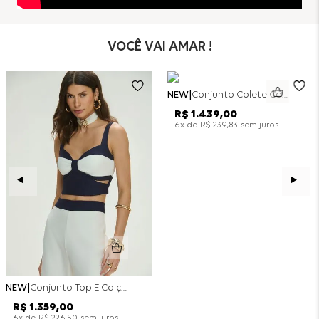
VOCÊ VAI AMAR !
NEW
Conjunto Colete Calça Barril Bicolor Alfaiataria - Off White
R$
1
.
439
,
00
x de
sem juros
6
R$
239
,
83
NEW
Conjunto Top E Calça Wide Leg Bicolor Alfaitaria - Off White
R$
1
.
359
,
00
x de
sem juros
6
R$
226
,
50