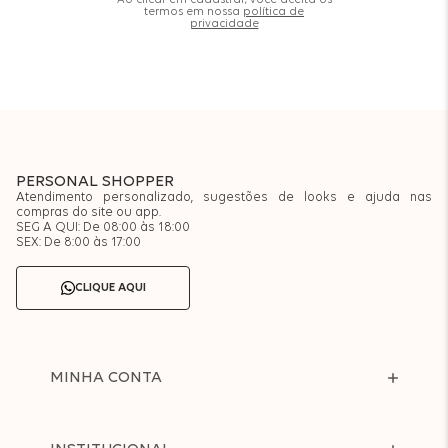
Ao clicar em cadastrar, você aceita os
termos em nossa
política de
privacidade
PERSONAL SHOPPER
Atendimento personalizado, sugestões de looks e ajuda nas
compras do site ou app.
SEG A QUI: De 08:00 às 18:00
SEX: De 8:00 às 17:00
CLIQUE AQUI
MINHA CONTA