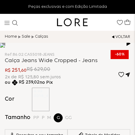
Peças exclusivas e com Edição Limitada
Sale
Calças
60%
Ref.
86.02.CA55018-JEANS
Calça Jeans Wide Cropped - Jeans
R$
629
,
00
251
R$
,
60
2
x de
R$
125
,
80
sem juros
R$
239
,
02
no Pix
Cor
Tamanho
PP
P
M
G
GG