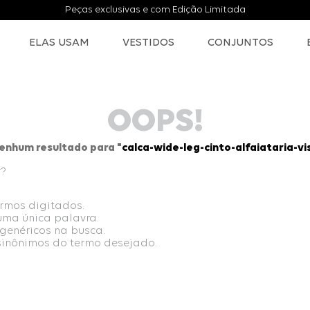
Peças exclusivas e com Edição Limitada
ELAS USAM
VESTIDOS
CONJUNTOS
OOPS!
enhum resultado para "
calca-wide-leg-cinto-alfaiataria-vi
r?
ermos digitados.
 uma única palavra.
 genéricos na busca.
 sinônimos do termo desejado.