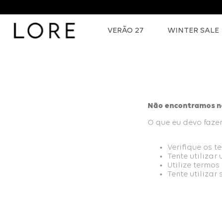
VERÃO 27
WINTER SALE
Não encontramos n
O que eu devo faze
Verifique os t
Tente utilizar
Utilize termos
Tente utilizar