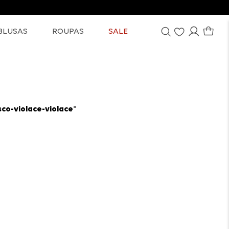
BLUSAS
ROUPAS
SALE
sco-violace-violace
"