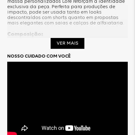
massa personalizados Lore reforçam a identidade
exclusiva da peça. Perfeita para produções de
impacto, pode ser usada tanto em looks
descontraídos com shorts quanto em propostas
mais elegantes com saias e calças de alfaiataria.
Composição:
VER MAIS
89% Viscose
11% Linho
NOSSO CUIDADO COM VOCÊ