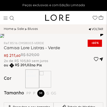
Peças exclusivas e com Edição Limitada
Sale
Blusas
60%
Ref.
85.16.CM58003-VERDE
Camisa Lore Listras - Verde
R$
529
,
00
211
R$
,
60
2
x de
R$
105
,
80
sem juros
R$
201
,
02
no Pix
Cor
Tamanho
PP
P
M
G
GG