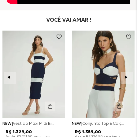
VOCÊ VAI AMAR !
NEW
Vestido Maxi Midi Bicolor Alfaitaria Navy - Marinho
NEW
Conjunto Top E Calça Wide Leg Bicolor Alfaitaria - Off White
R$
1
.
329
,
00
R$
1
.
359
,
00
x de
sem juros
x de
sem juros
6
R$
221
,
50
6
R$
226
,
50