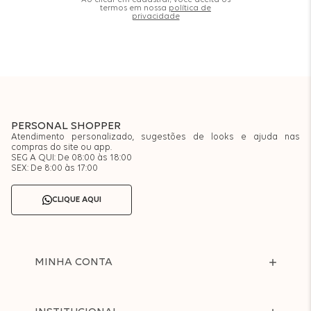
Ao clicar em cadastrar, você aceita os
termos em nossa
política de
privacidade
PERSONAL SHOPPER
Atendimento personalizado, sugestões de looks e ajuda nas
compras do site ou app.
SEG A QUI: De 08:00 às 18:00
SEX: De 8:00 às 17:00
CLIQUE AQUI
MINHA CONTA