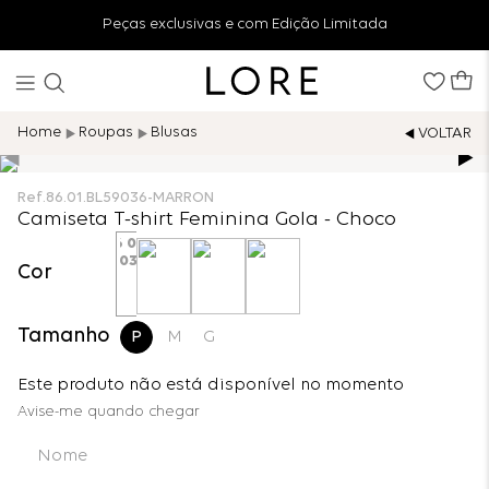
Peças exclusivas e com Edição Limitada
Roupas
Blusas
Ref.
86.01.BL59036-MARRON
Camiseta T-shirt Feminina Gola - Choco
Cor
Tamanho
P
M
G
Este produto não está disponível no momento