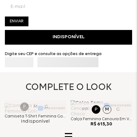
ENVIAR
INDISPONÍVEL
Digite seu CEP e consulte as opções de entrega
COMPLETE O LOOK
Selecionado
P
M
G
Selecionado
PP
P
M
G
Camiseta T-Shirt Feminina Gola - Choco
Calça Feminina Cenoura Em Veludo - Choco
Indisponível
R$
615
,
30