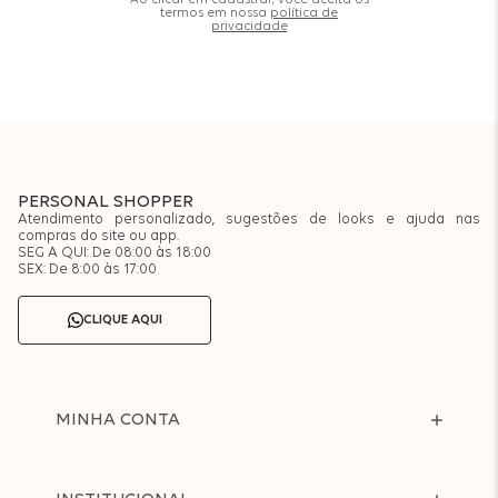
Ao clicar em cadastrar, você aceita os
termos em nossa
política de
privacidade
PERSONAL SHOPPER
Atendimento personalizado, sugestões de looks e ajuda nas
compras do site ou app.
SEG A QUI: De 08:00 às 18:00
SEX: De 8:00 às 17:00
CLIQUE AQUI
MINHA CONTA