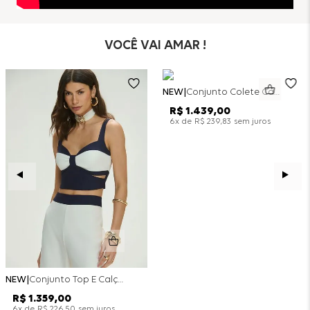
VOCÊ VAI AMAR !
NEW
Conjunto Colete Calça Barril Bicolor Alfaiataria - Off White
R$
1
.
439
,
00
x de
sem juros
6
R$
239
,
83
NEW
Conjunto Top E Calça Wide Leg Bicolor Alfaitaria - Off White
R$
1
.
359
,
00
x de
sem juros
6
R$
226
,
50