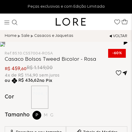
Peças exclusivas e com Edição Limitada
Sale
Casacos e Jaquetas
60%
Ref.
85.10.CS57004-ROSA
Casaco Bolsos Tweed Bicolor - Rosa
R$
1
.
149
,
00
459
R$
,
60
4
x de
R$
114
,
90
sem juros
R$
436
,
62
no Pix
Cor
Tamanho
P
M
G