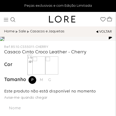
Peças exclusivas e com Edição Limitada
Sale
Casacos e Jaquetas
Ref.
85.10.CS55011-CHERRY
Casaco Cinto Croco Leather - Cherry
Cor
Tamanho
P
M
G
Este produto não está disponível no momento