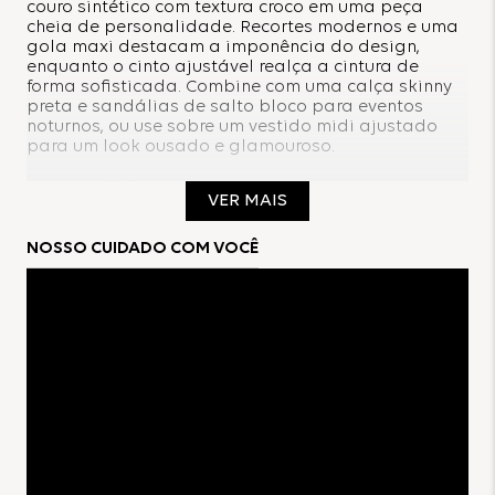
couro sintético com textura croco em uma peça
cheia de personalidade. Recortes modernos e uma
gola maxi destacam a imponência do design,
enquanto o cinto ajustável realça a cintura de
forma sofisticada. Combine com uma calça skinny
preta e sandálias de salto bloco para eventos
noturnos, ou use sobre um vestido midi ajustado
para um look ousado e glamouroso.
Composição:
VER MAIS
100%Poliéster Recoberto com poliuretano
NOSSO CUIDADO COM VOCÊ
Forro:
100%Poliéster