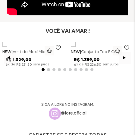
VOCÊ VAI AMAR !
NEW
Vestido Maxi Midi Bicolor Alfaitaria Navy - Marinho
NEW
Conjunto Top E Calça Wide Leg Bicolor Alfaitaria - Off White
R$
1
.
329
,
00
R$
1
.
359
,
00
x de
sem juros
x de
sem juros
6
R$
221
,
50
6
R$
226
,
50
SIGA A LORE NO INSTAGRAM:
@lore.oficial