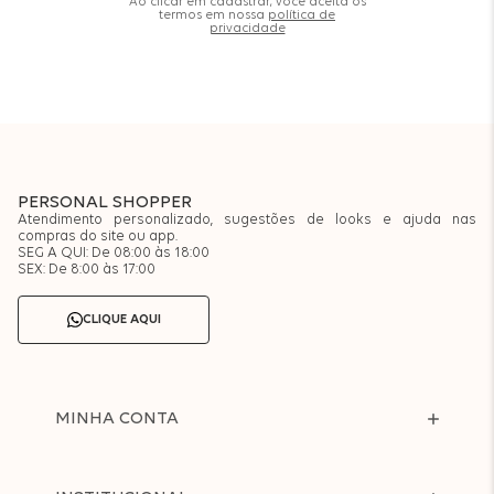
Ao clicar em cadastrar, você aceita os
termos em nossa
política de
privacidade
PERSONAL SHOPPER
Atendimento personalizado, sugestões de looks e ajuda nas
compras do site ou app.
SEG A QUI: De 08:00 às 18:00
SEX: De 8:00 às 17:00
CLIQUE AQUI
MINHA CONTA