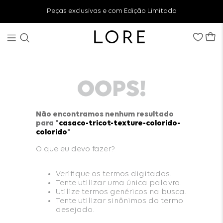
Peças exclusivas e com Edição Limitada
OOPS!
Não encontramos nenhum resultado
para "
casaco-tricot-texture-colorido-
colorido
"
O que eu devo fazer?
Verifique os termos digitados.
Tente utilizar uma única palavra.
Utilize termos genéricos na busca.
Tente utilizar sinônimos do termo
desejado.