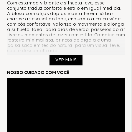
Com estampa vibrante e silhueta leve, esse
conjunto traduz conforto e estilo em igual medida.
A blusa com alças duplas e detalhe em nó traz
charme artesanal ao look, enquanto a calça wide
com cós confortável valoriza o movimento e alonga
a silhueta. Ideal para dias de verão, passeios ao ar
livre ou momentos de lazer com estilo. Combine com
rasteira minimalista, brincos de argola e uma
bolsa saco em tecido natural para um visual leve,
cool e descomplicado.
VER MAIS
Composição:
NOSSO CUIDADO COM VOCÊ
100% Poliéster