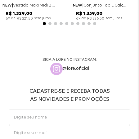
NEW
Vestido Maxi Midi Bicolor Alfaitaria Navy - Marinho
NEW
Conjunto Top E Calça Wide Leg Bicolor Alfaitaria - Off White
R$
1
.
329
,
00
R$
1
.
359
,
00
x de
sem juros
x de
sem juros
6
R$
221
,
50
6
R$
226
,
50
SIGA A LORE NO INSTAGRAM:
@lore.oficial
CADASTRE-SE E RECEBA TODAS
AS NOVIDADES E PROMOÇÕES