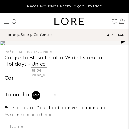
Peças exclusivas e com Edição Limitada
Sale
Conjuntos
Ref.
85.04.CJ57037-UNICA
Conjunto Blusa E Calça Wide Estampa
Holidays - Unica
Cor
Tamanho
PP
P
M
G
GG
Este produto não está disponível no momento