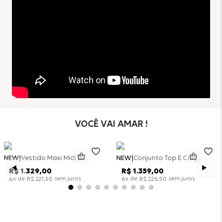
VOCÊ VAI AMAR !
NEW
Vestido Maxi Midi Bicolor Alfaitaria Navy - Marinho
NEW
Conjunto Top E Calça Wide Leg Bicolor Alfaitaria - Off White
R$
1
.
329
,
00
R$
1
.
359
,
00
x de
sem juros
x de
sem juros
6
R$
221
,
50
6
R$
226
,
50