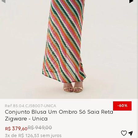
60%
Ref.
85.04.CJ58007-UNICA
Conjunto Blusa Um Ombro Só Saia Reta
Zigware - Unica
R$
949
,
00
379
R$
,
60
3
x de
R$
126
,
53
sem juros