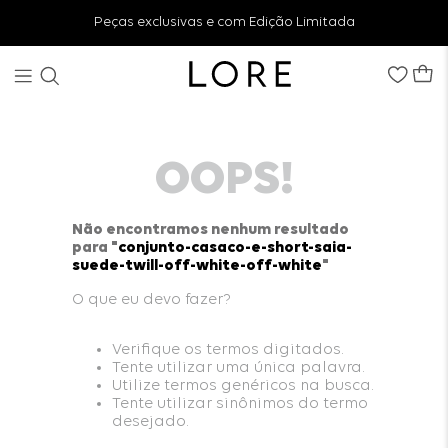
Peças exclusivas e com Edição Limitada
OOPS!
Não encontramos nenhum resultado
para "
conjunto-casaco-e-short-saia-
suede-twill-off-white-off-white
"
O que eu devo fazer?
Verifique os termos digitados.
Tente utilizar uma única palavra.
Utilize termos genéricos na busca.
Tente utilizar sinônimos do termo
desejado.