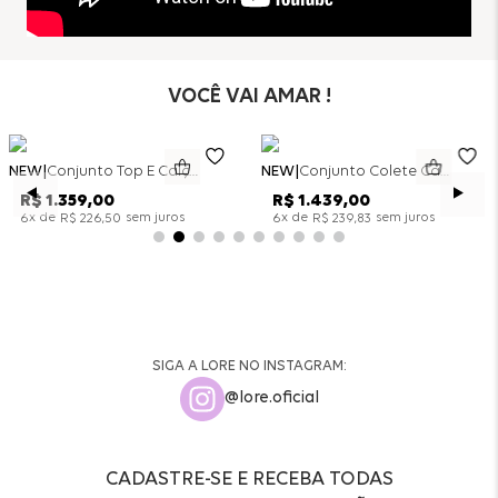
VOCÊ VAI AMAR !
NEW
Conjunto Top E Calça Wide Leg Bicolor Alfaitaria - Off White
NEW
Conjunto Colete Calça Barril Bicolor Alfaiataria - Off White
R$
1
.
359
,
00
R$
1
.
439
,
00
x de
sem juros
x de
sem juros
6
R$
226
,
50
6
R$
239
,
83
SIGA A LORE NO INSTAGRAM:
@lore.oficial
CADASTRE-SE E RECEBA TODAS