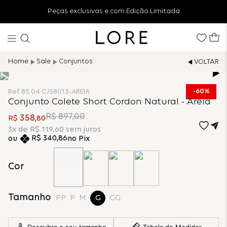
Peças exclusivas e com Edição Limitada
Sale
Conjuntos
60%
Ref.
85.04.CJ58013-AREIA
Conjunto Colete Short Cordon Natural - Areia
R$
897
,
00
358
R$
,
80
3
x de
R$
119
,
60
sem juros
R$
340
,
86
no Pix
Cor
Tamanho
PP
P
M
G
GG