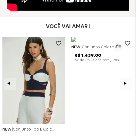
VOCÊ VAI AMAR !
NEW
Conjunto Colete Calça Barril Bicolor Alfaiataria - Off White
R$
1
.
439
,
00
x de
sem juros
6
R$
239
,
83
NEW
Conjunto Top E Calça Wide Leg Bicolor Alfaitaria - Off White