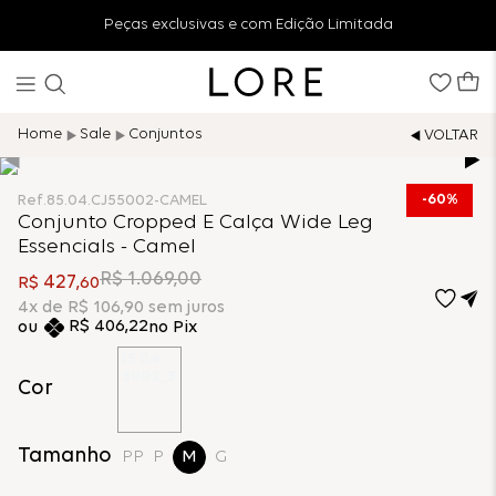
Peças exclusivas e com Edição Limitada
Sale
Conjuntos
60%
Ref.
85.04.CJ55002-CAMEL
Conjunto Cropped E Calça Wide Leg
Essencials - Camel
R$
1
.
069
,
00
427
R$
,
60
4
x de
R$
106
,
90
sem juros
R$
406
,
22
no Pix
Cor
Tamanho
PP
P
M
G