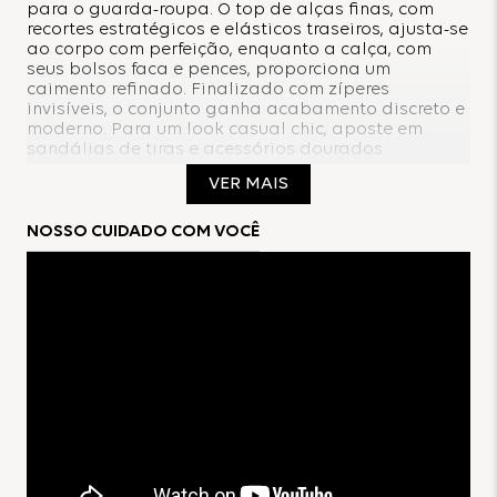
para o guarda-roupa. O top de alças finas, com
recortes estratégicos e elásticos traseiros, ajusta-se
ao corpo com perfeição, enquanto a calça, com
seus bolsos faca e pences, proporciona um
caimento refinado. Finalizado com zíperes
invisíveis, o conjunto ganha acabamento discreto e
moderno. Para um look casual chic, aposte em
sandálias de tiras e acessórios dourados.
VER MAIS
Composição:
NOSSO CUIDADO COM VOCÊ
91% Viscose
9% Poliéster
Forro:
100% Poliéster