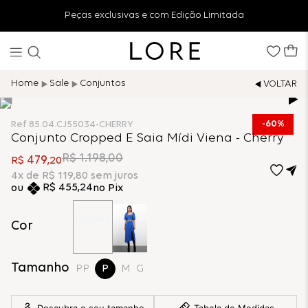
Peças exclusivas e com Edição Limitada
Sale
Conjuntos
60%
Ref.
85.04.CJ55034-CHERRY
Conjunto Cropped E Saia Mídi Viena - Cherry
R$
1
.
198
,
00
479
R$
,
20
4
x de
R$
119
,
80
sem juros
R$
455
,
24
no Pix
Cor
Tamanho
PP
P
M
G