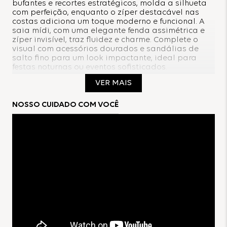
bufantes e recortes estratégicos, molda a silhueta
com perfeição, enquanto o zíper destacável nas
costas adiciona um toque moderno e funcional. A
saia mídi, com uma elegante fenda assimétrica e
zíper invisível, traz fluidez e charme. Complete o
visual com acessórios dourados e sandálias de
salto fino para um look impactante, ideal para
festas noturnas ou eventos sofisticados.
VER MAIS
Composição:
NOSSO CUIDADO COM VOCÊ
95% Poliéster
5% Elastano
Forro:
100% Poliéster