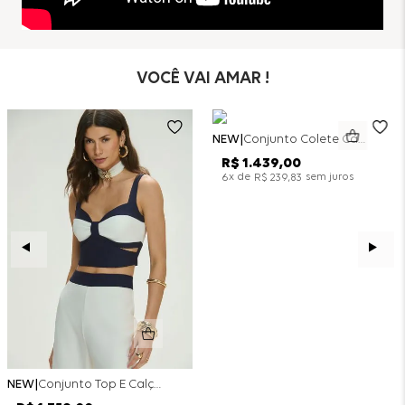
VOCÊ VAI AMAR !
NEW
Conjunto Colete Calça Barril Bicolor Alfaiataria - Off White
R$
1
.
439
,
00
x de
sem juros
6
R$
239
,
83
NEW
Conjunto Top E Calça Wide Leg Bicolor Alfaitaria - Off White