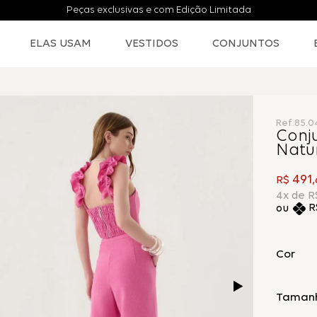
Peças exclusivas e com Edição Limitada
ELAS USAM
VESTIDOS
CONJUNTOS
Ref.
85.0
Conj
Natur
491
R$
,
4
x de
R
R
Cor
Taman