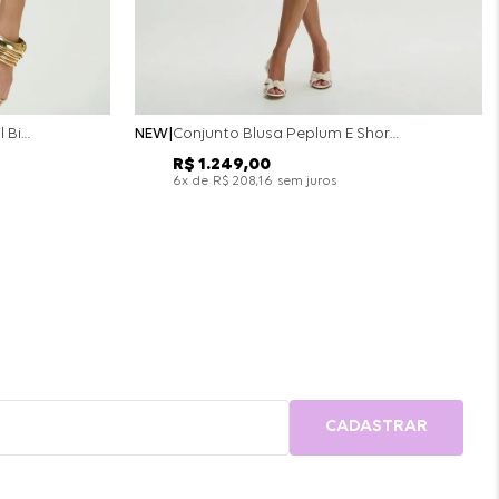
Conjunto Colete Calça Barril Bicolor Alfaiataria - Off White
NEW
Conjunto Blusa Peplum E Short Saia Bicolor - Off White
R$
1
.
249
,
00
x de
sem juros
6
R$
208
,
16
CADASTRAR